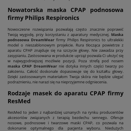
Nowatorska maska CPAP podnosowa
firmy Philips Respironics
Nowoczesne rozwiązania pozwalają często znacznie poprawić
Twoją wygodę, przy korzystaniu z aparatury medycznej.
Maska
podnosowa DreamWear
firmy Philips Respironics to ultralekki
model o nieszablonowym projekcie. Rura tłocząca powietrze z
aparatu CPAP znajduje się na szczycie głowy. Nie zawadza przy
zasypianiu. Zastosowana w produkcie uprząż pozwala Ci ułożyć się
w najwygodniejszej możliwie pozycji. Poza strefą pod nosem
maska CPAP DreamWear
nie dotyka innych części twarzy po
założeniu. Całość doskonale dopasowuje się do kształtu głowy.
Dzięki zastosowanym materiałom Twoja skóra nie będzie ulegać
podrażnieniu, nie narazi się na nieprzyjemne odgniecenia.
Rodzaje masek do aparatu CPAP firmy
ResMed
ResMed to jeden z najbardziej uznanych na rynku producentów
akcesoriów związanych z terapią bezdechu sennego. Oferuje
nosowe, podnosowe i twarzowe maski CPAP, co pozwala na
dokonanie optymalnego dla pacjenta wyboru. Niedużych