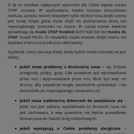
O ile to możliwe najlepszym wyborem dla Ciebie będzie maska
CPAP nosowa. W użytkowaniu maska nosowa stosunkowo
nieduża, zamyka swoim obwodem tylko okolice nosa dzięki czemu
jest mniej miejsc gdzie może dojść do podrażnienia skóry lub
niepożądanego przecieku na masce. W naszej ocenie świetnie
sprawdzają się
maski CPAP ResMed
AirFit N20 lub też
maska do
CPAP
Yuwell YN-03. To niewielkie maski nosowe dzięki czemu nie
będziesz miał uczucia zakrycia całej twarzy.
Są jednak cztery sytuacje kiedy kiedy wybór maski nosowej nie jest
dobry:
Jeżeli masz problemy z drożnością nosa
– np. krzywe
przegrody, polipy, guzy. Całe powietrze jest wprowadzane
przez nos i wyprowadzane przez nos. Musi być więc on
drożny, aby powietrze mogło swobodnie cyrkulować i nie
dochodziło do niepożądanego otwierania ust.
Jeżeli masz nadmierną skłonność do zaziębiania się
–
jeżeli nos jest zatkany wydzielinami to drożność nosa nie
jest zachowana, a więc powietrze nie będzie prawidłowo
dostarczane do Twoich dróg oddechowych.
Jeżeli występują u Ciebie problemy alergiczne
–