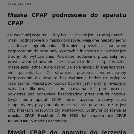
rozwiązaniem.
Maska CPAP podnosowa do aparatu
CPAP
Jak wcześniej wspomnieliśmy istnieje jeszcze jeden rodzaj masek –
maski podnosowe lub maski donosowe. Mają one niestety jedno
zasadnicze ograniczenie. Strumień powietrza podawany
bezpośrednio do nosa przy wyższych ciśnieniach niż 10 mbar jest
trudny do wytrzymania. Powietrze podawane przez całą noc
prosto w zatoki powoduje, że czasami trudno jest spać w takiej
masce. Jeżeli jednak stwierdzono u Ciebie niskie ciśnienie lecznicze i
nie przeszkadza Ci strumień powietrza wdmuchiwany
bezpośrednio do nosa to bez wątpienia będzie to najlepsze
rozwiązanie. Maska podnosowa bowiem jest najmniej inwazyjna,
nakładka silikonowa jest umiejscowiona tuż pod nosem i
powietrze jest podawane bezpośrednio przez dziurki nosowe.
Dzięki temu aparat CPAP może uzyskać właściwy efekt
terapeutyczny przy podaniu mniejszej ilości powietrza niż to jest
przy maskach nosowych czy twarzowych. Godnymi polecenia są
maska CPAP ResMed
AirFit N30i lub
maska do CPAP
RESPIRONICS
model DreamWear.
Maski CPAP do aparatu do leczenia