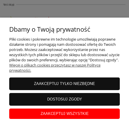
Dbamy o Twoją prywatność
Pliki cookies i pokrewne im technologie umożliwiają poprawne
działanie strony i pomagają nam dostosować ofertę do Twoich
potrzeb. Możesz zaakceptować wykorzystanie przez nas
wszystkich tych plików i przejść do sklepu lub dostosować użycie
plików do swoich preferencji, wybierając opcję "Dostosuj zgody".
Więcej o plikach cookies przeczytasz w naszej Polityce
prywatności.
ZAAKCEPTUJ TYLKO NIEZBĘDNE
DOSTOSUJ ZGODY
ZAAKCEPTUJ WSZYSTKIE
Rozliczenia transakcji kartą kredytową, e-przelewem i BLIK przeprowadzane
są za pośrednictwem serwisu Przelewy24 (PayPro S.A.)