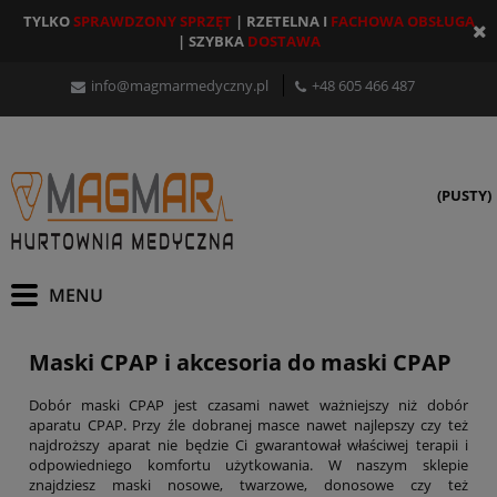
TYLKO
SPRAWDZONY SPRZĘT
| RZETELNA I
FACHOWA OBSŁUGA
| SZYBKA
DOSTAWA
info@magmarmedyczny.pl
+48 605 466 487
(PUSTY)
Maski CPAP i akcesoria do maski CPAP
Dobór maski CPAP jest czasami nawet ważniejszy niż dobór
aparatu CPAP. Przy źle dobranej masce nawet najlepszy czy też
najdroższy aparat nie będzie Ci gwarantował właściwej terapii i
odpowiedniego komfortu użytkowania. W naszym sklepie
znajdziesz maski nosowe, twarzowe, donosowe czy też