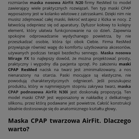
rozmiarów
maska nosowa AirFit N20
firmy ResMed to model
zawierający wiele praktycznych rozwiązań. Ten typ maski CPAP
wyposażony jest w kolanko wlotowe z zatrzaskami. Dzięki nim nie
musisz zdejmować całej maski, ilekroć wstajesz z łóżka w nocy. Z
łatwością odepniesz się od aparatury. Dyfuzor kołowy to kolejny
element, który ułatwia funkcjonowanie na co dzień. Zapewnia
spokojne odprowadzanie wydychanego powietrza, by nie
przeszkadzać osobie, która śpi obok Ciebie. Firma ResMed
przywiązuje również wagę do komfortu użytkowania akcesoriów,
używanych podczas terapii bezdechu sennego.
Maska nosowa
Mirage FX
to najlepszy dowód, że można projektować prosty,
praktyczny i wygodny dla pacjenta sprzęt. Po założeniu
maski
CPAP ResMed
nacisk na twarz jest zminimalizowany, a nos
nienarażony na otarcia. Paski mocujące są elastyczne, nie
powodują charakterystycznych odgnieceń. Jeśli poszukujesz
produktu, który w najmniejszym stopniu zakrywa twarz,
maska
CPAP podnosowa AirFit N30i
jest doskonałą propozycją. Ten
model maski CPAP jest wyposażony w nakładkę z delikatnego
silikonu, przez którą podawane jest powietrze. Całość konstrukcji
idealnie dostosowuje się do anatomicznego kształtu głowy.
Maska CPAP twarzowa AirFit. Dlaczego
warto?