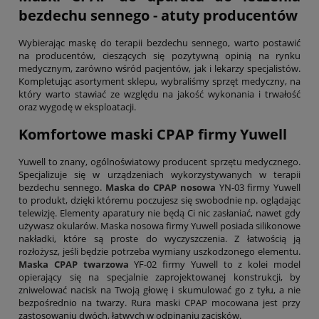
bezdechu sennego - atuty producentów
Wybierając maskę do terapii bezdechu sennego, warto postawić
na producentów, cieszących się pozytywną opinią na rynku
medycznym, zarówno wśród pacjentów, jak i lekarzy specjalistów.
Kompletując asortyment sklepu, wybraliśmy sprzęt medyczny, na
który warto stawiać ze względu na jakość wykonania i trwałość
oraz wygodę w eksploatacji.
Komfortowe maski CPAP firmy Yuwell
Yuwell to znany, ogólnoświatowy producent sprzętu medycznego.
Specjalizuje się w urządzeniach wykorzystywanych w terapii
bezdechu sennego.
Maska do CPAP nosowa
YN-03 firmy Yuwell
to produkt, dzięki któremu poczujesz się swobodnie np. oglądając
telewizję. Elementy aparatury nie będą Ci nic zasłaniać, nawet gdy
używasz okularów. Maska nosowa firmy Yuwell posiada silikonowe
nakładki, które są proste do wyczyszczenia. Z łatwością ją
rozłożysz, jeśli będzie potrzeba wymiany uszkodzonego elementu.
Maska CPAP twarzowa
YF-02 firmy Yuwell to z kolei model
opierający się na specjalnie zaprojektowanej konstrukcji, by
zniwelować nacisk na Twoją głowę i skumulować go z tyłu, a nie
bezpośrednio na twarzy. Rura maski CPAP mocowana jest przy
zastosowaniu dwóch, łatwych w odpinaniu zacisków.