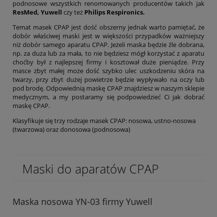
podnosowe wszystkich renomowanych producentów takich jak
ResMed, Yuwell
czy też
Philips Respironics.
Temat masek CPAP jest dość obszerny jednak warto pamiętać, że
dobór właściwej maski jest w większości przypadków ważniejszy
niż dobór samego aparatu CPAP. Jeżeli maska będzie źle dobrana,
np. za duża lub za mała, to nie będziesz mógł korzystać z aparatu
choćby był z najlepszej firmy i kosztował duże pieniądze. Przy
masce zbyt małej może dość szybko ulec uszkodzeniu skóra na
twarzy, przy zbyt dużej powietrze będzie wypływało na oczy lub
pod brodę. Odpowiednią maskę CPAP znajdziesz w naszym sklepie
medycznym, a my postaramy się podpowiedzieć Ci jak dobrać
maskę CPAP.
Klasyfikuje się trzy rodzaje masek CPAP: nosowa, ustno-nosowa
(twarzowa) oraz donosowa (podnosowa)
Maski do aparatów CPAP
Maska nosowa YN-03 firmy Yuwell