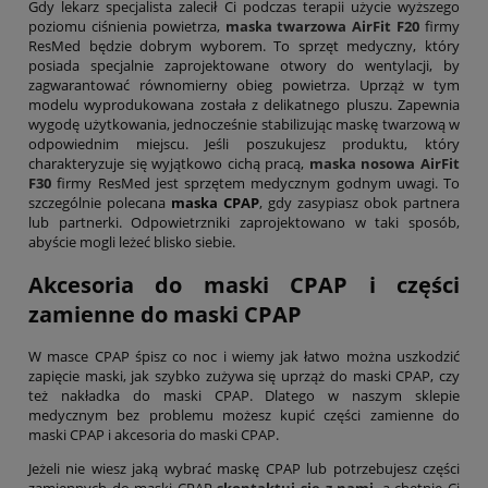
Gdy lekarz specjalista zalecił Ci podczas terapii użycie wyższego
poziomu ciśnienia powietrza,
maska twarzowa AirFit F20
firmy
ResMed będzie dobrym wyborem. To sprzęt medyczny, który
posiada specjalnie zaprojektowane otwory do wentylacji, by
zagwarantować równomierny obieg powietrza. Uprząż w tym
modelu wyprodukowana została z delikatnego pluszu. Zapewnia
wygodę użytkowania, jednocześnie stabilizując maskę twarzową w
odpowiednim miejscu. Jeśli poszukujesz produktu, który
charakteryzuje się wyjątkowo cichą pracą,
maska nosowa AirFit
F30
firmy ResMed jest sprzętem medycznym godnym uwagi. To
szczególnie polecana
maska CPAP
, gdy zasypiasz obok partnera
lub partnerki. Odpowietrzniki zaprojektowano w taki sposób,
abyście mogli leżeć blisko siebie.
Akcesoria do maski CPAP i części
zamienne do maski CPAP
W masce CPAP śpisz co noc i wiemy jak łatwo można uszkodzić
zapięcie maski, jak szybko zużywa się uprząż do maski CPAP, czy
też nakładka do maski CPAP. Dlatego w naszym sklepie
medycznym bez problemu możesz kupić części zamienne do
maski CPAP i akcesoria do maski CPAP.
Jeżeli nie wiesz jaką wybrać maskę CPAP lub potrzebujesz części
zamiennych do maski CPAP
skontaktuj się z nami
, a chętnie Ci