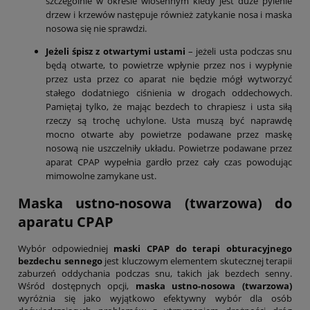
szczególnie w okresie wiosennym kiedy jest duże pylenie
drzew i krzewów następuje również zatykanie nosa i maska
nosowa się nie sprawdzi.
Jeżeli śpisz z otwartymi ustami
– jeżeli usta podczas snu
będą otwarte, to powietrze wpłynie przez nos i wypłynie
przez usta przez co aparat nie będzie mógł wytworzyć
stałego dodatniego ciśnienia w drogach oddechowych.
Pamiętaj tylko, że mając bezdech to chrapiesz i usta siłą
rzeczy są trochę uchylone. Usta muszą być naprawdę
mocno otwarte aby powietrze podawane przez maskę
nosową nie uszczelniły układu. Powietrze podawane przez
aparat CPAP wypełnia gardło przez cały czas powodując
mimowolne zamykane ust.
Maska ustno-nosowa (twarzowa) do
aparatu CPAP
Wybór odpowiedniej
maski CPAP do terapi obturacyjnego
bezdechu sennego
jest kluczowym elementem skutecznej terapii
zaburzeń oddychania podczas snu, takich jak bezdech senny.
Wśród dostępnych opcji,
maska ustno-nosowa (twarzowa)
wyróżnia się jako wyjątkowo efektywny wybór dla osób