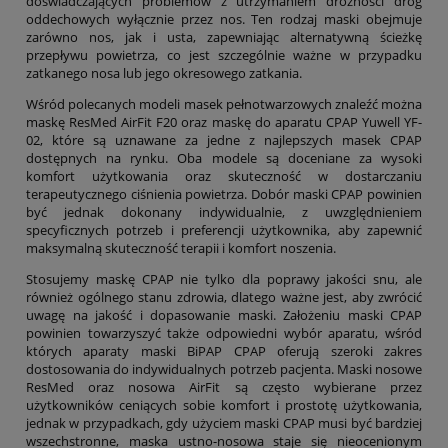
doświadczających problemów z utrzymaniem drożności dróg
oddechowych wyłącznie przez nos. Ten rodzaj maski obejmuje
zarówno nos, jak i usta, zapewniając alternatywną ścieżkę
przepływu powietrza, co jest szczególnie ważne w przypadku
zatkanego nosa lub jego okresowego zatkania.
Wśród polecanych modeli masek pełnotwarzowych znaleźć można
maskę ResMed AirFit F20 oraz maskę do aparatu CPAP Yuwell YF-
02, które są uznawane za jedne z najlepszych masek CPAP
dostępnych na rynku. Oba modele są doceniane za wysoki
komfort użytkowania oraz skuteczność w dostarczaniu
terapeutycznego ciśnienia powietrza. Dobór maski CPAP powinien
być jednak dokonany indywidualnie, z uwzględnieniem
specyficznych potrzeb i preferencji użytkownika, aby zapewnić
maksymalną skuteczność terapii i komfort noszenia.
Stosujemy maskę CPAP nie tylko dla poprawy jakości snu, ale
również ogólnego stanu zdrowia, dlatego ważne jest, aby zwrócić
uwagę na jakość i dopasowanie maski. Założeniu maski CPAP
powinien towarzyszyć także odpowiedni wybór aparatu, wśród
których aparaty maski BiPAP CPAP oferują szeroki zakres
dostosowania do indywidualnych potrzeb pacjenta. Maski nosowe
ResMed oraz nosowa AirFit są często wybierane przez
użytkowników ceniących sobie komfort i prostotę użytkowania,
jednak w przypadkach, gdy użyciem maski CPAP musi być bardziej
wszechstronne, maska ustno-nosowa staje się nieocenionym