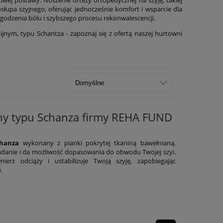
upa szyjnego, oferując jednocześnie komfort i wsparcie dla
łagodzenia bólu i szybszego procesu rekonwalescencji.
jnym, typu Schantza - zapoznaj się z ofertą naszej hurtowni
zny typu Schanza firmy REHA FUND
chanza
wykonany z pianki pokrytej tkaniną bawełnianą.
kładanie i da możliwość dopasowania do obwodu Twojej szyi.
nierz odciąży i ustabilizuje Twoją szyję, zapobiegając
.