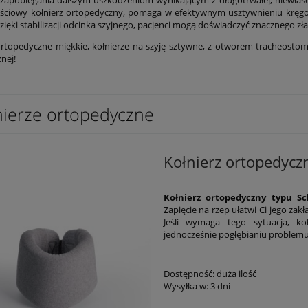
ściowy kołnierz ortopedyczny, pomaga w efektywnym usztywnieniu kręgosł
zięki stabilizacji odcinka szyjnego, pacjenci mogą doświadczyć znacznego z
ortopedyczne miękkie, kołnierze na szyję sztywne, z otworem tracheostomi
nej!
nierze ortopedyczne
Kołnierz ortopedyc
Kołnierz ortopedyczny typu S
Zapięcie na rzep ułatwi Ci jego za
Jeśli wymaga tego sytuacja, koł
jednocześnie pogłębianiu problemu
Dostępność:
duża ilość
Wysyłka w:
3 dni