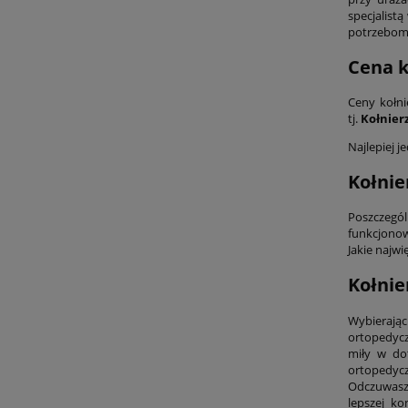
specjalist
potrzebom
Cena k
Ceny kołni
tj.
Kołnier
Najlepiej 
Kołnie
Poszczegól
funkcjonow
Jakie najw
Kołnie
Wybierają
ortopedycz
miły w dot
ortopedycz
Odczuwasz 
lepszej k