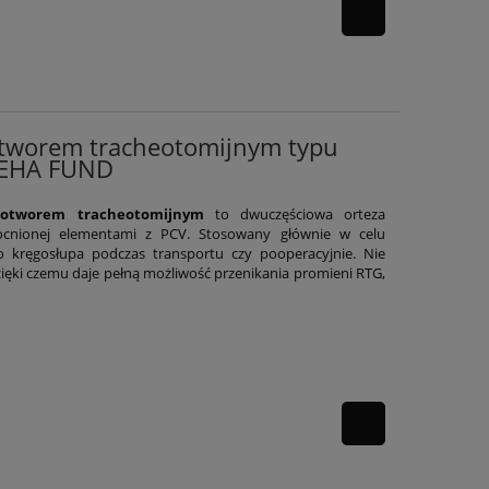
otworem tracheotomijnym typu
 REHA FUND
z otworem tracheotomijnym
to dwuczęściowa orteza
ocnionej elementami z PCV. Stosowany głównie w celu
o kręgosłupa podczas transportu czy pooperacyjnie. Nie
ęki czemu daje pełną możliwość przenikania promieni RTG,