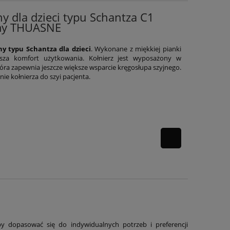
y dla dzieci typu Schantza C1
rmy THUASNE
ny typu Schantza dla dzieci
. Wykonane z miękkiej pianki
ększa komfort użytkowania. Kołnierz jest wyposażony w
ra zapewnia jeszcze większe wsparcie kręgosłupa szyjnego.
e kołnierza do szyi pacjenta.
y dopasować się do indywidualnych potrzeb i preferencji