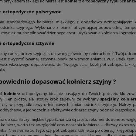
 przykładem takiego kołnierza jest
Kołnierz ortopedyczny typu Schanza
e ortopedyczne półsztywne
nie standardowego kołnierza miękkiego z dodatkowo wzmacniającym 
ji odcinka szyjnego. Wykonane z pianki utrzymującej odpowiednią tempe
 również musisz pilnować dziennego czasu użytkowania kołnierza i ograniczy
e ortopedyczne sztywne
yczny rodzaj ortezy szyjnej, stosowany głównie by unieruchomić Twój odci
est z wyprofilowanej, sztywnej pianki ze wzmocnieniami z PCV. Dzięki te
wość właściwego dopasowania do Twojego ciała. Jeżeli potrzebujesz takieg
hia
.
powiednio dopasować kołnierz szyjny ?
ć kołnierz
ortopedyczny idealnie pasujący do Twoich potrzeb, kluczow
zyi. Ten prosty, ale istotny krok zapewni, że wybrany
specjalny kołnier
 czy w przypadku zwyrodnieniowych zmian odcinka szyjnego. Należy pam
ddychanie, a jednocześnie efektywnie odciążać szyjny odcinek kręgosłupa, za
na do spania czy miękkie typu Schantza są często rekomendowane ze względ
 kołnierz, warto też uwzględnić czas noszenia kołnierza – dłuższy okres 
nka. Niezależnie od tego, czy potrzebujesz kołnierza po operacji kręgosłupa
ch biczowych, odpowiednie dopasowanie jest kluczowe dla skutecznej t