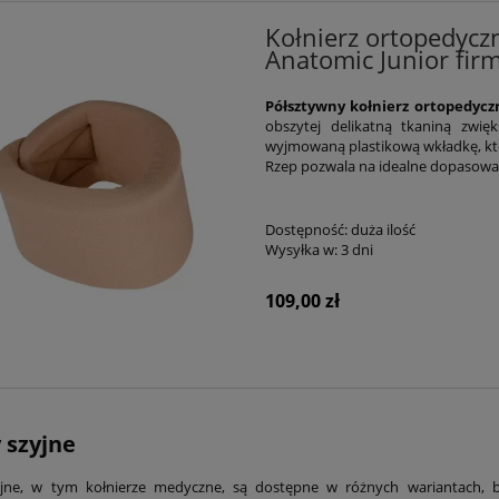
Kołnierz ortopedyczn
Anatomic Junior fi
Półsztywny kołnierz ortopedycz
obszytej delikatną tkaniną zwi
wyjmowaną plastikową wkładkę, któ
Rzep pozwala na idealne dopasowani
Dostępność:
duża ilość
Wysyłka w:
3 dni
109,00 zł
 szyjne
yjne, w tym kołnierze medyczne, są dostępne w różnych wariantach, b