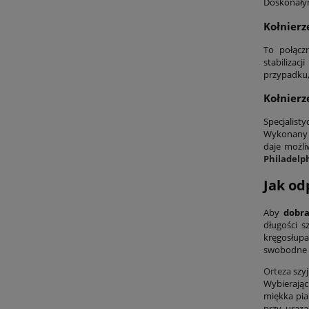
Doskonałym
Kołnierz
To połącz
stabilizac
przypadku,
Kołnierz
Specjalist
Wykonany j
daje możli
Philadelp
Jak od
Aby
dobra
długości s
kręgosłupa
swobodne o
Orteza
szyj
Wybierając
miękka pia
przy uraza