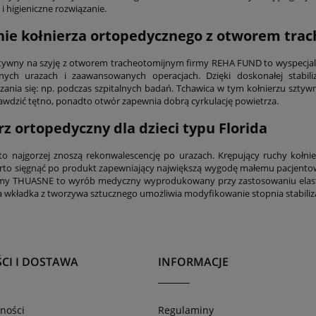
i higieniczne rozwiązanie.
ie kołnierza ortopedycznego z otworem tra
ztywny na szyję z otworem tracheotomijnym firmy REHA FUND to wyspecjal
ych urazach i zaawansowanych operacjach. Dzięki doskonałej stabiliz
zania się: np. podczas szpitalnych badań. Tchawica w tym kołnierzu sztyw
wdzić tętno, ponadto otwór zapewnia dobrą cyrkulację powietrza.
rz ortopedyczny dla dzieci typu Florida
sto najgorzej znoszą rekonwalescencję po urazach. Krępujący ruchy kołn
rto sięgnąć po produkt zapewniający największą wygodę małemu pacjento
my THUASNE to wyrób medyczny wyprodukowany przy zastosowaniu elastyc
wkładka z tworzywa sztucznego umożliwia modyfikowanie stopnia stabiliza
CI I DOSTAWA
INFORMACJE
ności
Regulaminy