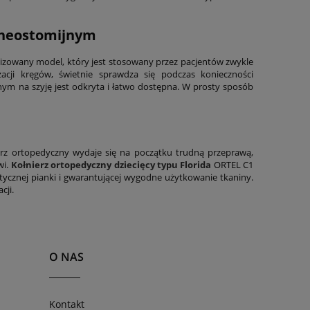
cheostomijnym
izowany model, który jest stosowany przez pacjentów zwykle
acji kręgów, świetnie sprawdza się podczas konieczności
nym na szyję jest odkryta i łatwo dostępna. W prosty sposób
ierz ortopedyczny wydaje się na początku trudną przeprawą,
wi.
Kołnierz ortopedyczny dziecięcy typu Florida
ORTEL C1
znej pianki i gwarantującej wygodne użytkowanie tkaniny.
cji.
O NAS
Kontakt