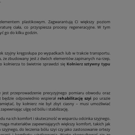
.
elementem plastikowym. Zagwarantują Ci większy poziom
raturę ciała, co przyspiesza procesy regeneracyjne. W tym
ć go do kilku godzin.
nek szyjny kręgosłupa po wypadkach lub w trakcie transportu.
mu, że zbudowany jest z dwóch elementów zapinanych na rzep,
o kołnierza to świetnie sprawdzi się
Kołnierz sztywny typu
e jest przeprowadzenie precyzyjnego pomiaru obwodu oraz
z
będzie odpowiednio wspierał
rehabilitację szyi
po urazie
iętać, by kołnierz nie był zbyt ciasny – musi umożliwiać
pewniając ulgę od bólu i stabilizację.
u na ich komfort i skuteczność w wsparciu odcinka szyjnego.
wymaga materiałów zapewniających większy komfort, takich jak
 szyjnego, do leczenia bólu szyi czy jako zastosowanie ortezy
erapii i komfortu użytkowania. Warto skonsultować się ze