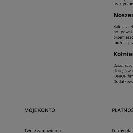
praktyczne 
Noszen
Kołnierz s
po poważn
przemieszc
można spra
Kołnie
Dzieci czę
dlatego wa
JUNIOR fir
Dodatkowa 
MOJE KONTO
PŁATNOŚ
Twoje zamówienia
Formy płat