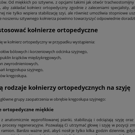
ów. Od miękkich po sztywne, z opcjami takimi jak otwór tracheostomijny c
, aby zakładać kołnierz ortopedyczny zgodnie z zaleceniami specjalisty,
nej nie tylko wspiera stabilizację szyi, ale również umożliwia stopniowe u
że noszeniu sztywnego kołnierza powinno towarzyszyć odpowiednie doradztw
stosować kołnierze ortopedyczne
ię w kołnierz ortopedyczny w przypadku wystąpienia:
ołów bólowych i korzeniowych odcinka szyjnego,
epuklin krążków międzykręgowych,
an zwyrodnieniowych,
ań kręgosłupa szyjnego,
ów kręgosłupa.
są rodzaje kołnierzy ortopedycznych na szyję
główne grupy zaopatrzenia w obrębie kręgosłupa szyjnego:
e ortopedyczne miękkie
 anatomicznie wyprofilowanej pianki, stabilizują i odciążają szyję ora
a procesy regeneracyjne. Pozwalają Ci utrzymać głowę i szyję w pozycji zmn
 ramion. Bardzo ważne jest, abyś nosił je tylko kilka godzin dziennie, gdy