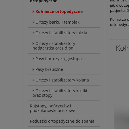
ortopedyczne
jak dwuczę
pacjenta. D
Kołnierze ortopedyczne
Kołnierze 
Ortezy barku i temblaki
ortopedycz
Ortezy i stabilizatory łokcia
Ortezy i stabilizatory
Koł
nadgarstka oraz dłoni
Pasy i ortezy kręgosłupa
Pasy brzuszne
Ortezy i stabilizatory kolana
Ortezy i stabilizatory kostki
oraz stopy
Rajstopy, pończochy i
podkolanówki uciskowe
Poduszki ortopedyczne do spania