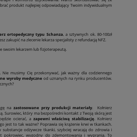
ybrać produkt najlepiej odpowiadający Twoim indywidualnym
erz ortopedyczny typu Schanza
, a sztywnych ok. 80-100zł
z zakupić na zlecenie lekarza specjalisty z refundacją NFZ.
 swoim lekarzem lub fizjoterapeutą.
ę. Nie musimy Cię przekonywać, jak ważny dla codziennego
one wyroby medyczne
od uznanych na rynku producentów.
ycznych?
wagę na
zastosowane przy produkcji materiały
. Kołnierz
 Surowiec, który ma bezpośredni kontakt z Twoją skórą jest
będzie ocierać, a
zapewni właściwą stabilizację
. Kołnierz
go jest to tak ważne? Poprawia się krążenie krwi w tkankach.
substancje odżywcze tkanki, szybciej wracają do zdrowia i
jest pokrowiec, wygodny do zdemontowania i wyprania. To