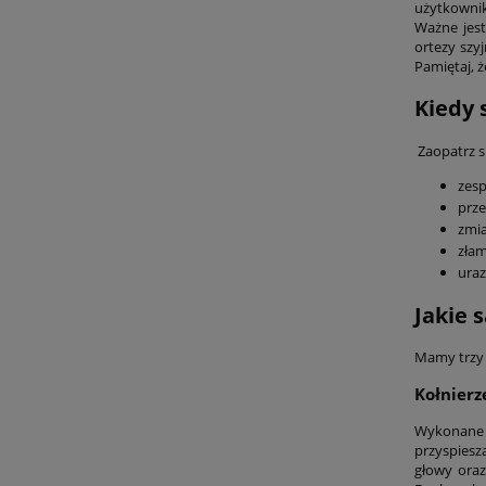
użytkownik
Ważne jest
ortezy szyj
Pamiętaj, 
Kiedy 
Zaopatrz s
zesp
prz
zmi
złam
uraz
Jakie 
Mamy trzy 
Kołnierz
Wykonane z
przyspiesz
głowy oraz