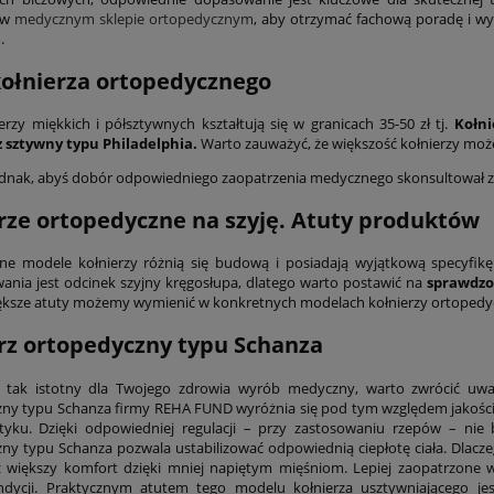
ą w
medycznym sklepie ortopedycznym
, aby otrzymać fachową poradę i w
.
ołnierza ortopedycznego
erzy miękkich i półsztywnych kształtują się w granicach 35-50 zł tj.
Kołni
z sztywny typu Philadelphia.
Warto zauważyć, że większość kołnierzy możes
jednak, abyś dobór odpowiedniego zaopatrzenia medycznego skonsultował ze
rze ortopedyczne na szyję. Atuty produktów
ne modele kołnierzy różnią się budową i posiadają wyjątkową specyfik
ania jest odcinek szyjny kręgosłupa, dlatego warto postawić na
sprawdz
iększe atuty możemy wymienić w konkretnych modelach kołnierzy ortoped
rz ortopedyczny typu Schanza
c tak istotny dla Twojego zdrowia wyrób medyczny, warto zwrócić u
ny typu Schanza firmy REHA FUND wyróżnia się pod tym względem jakością.
yku. Dzięki odpowiedniej regulacji – przy zastosowaniu rzepów – nie 
ny typu Schanza pozwala ustabilizować odpowiednią ciepłotę ciała. Dlacze
większy komfort dzięki mniej napiętym mięśniom. Lepiej zaopatrzone w 
ondycji. Praktycznym atutem tego modelu kołnierza usztywniającego 