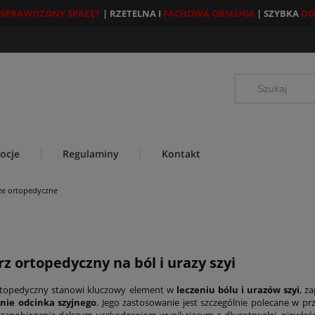
SPRAWDZONY SPRZĘT
| RZETELNA I
FACHOWA OBSŁUGA
| SZYBKA
DO
ocje
Regulaminy
Kontakt
ze ortopedyczne
rz ortopedyczny na ból i urazy szyi
rtopedyczny stanowi kluczowy element w
leczeniu bólu i urazów szyi
, z
nie odcinka szyjnego
. Jego zastosowanie jest szczególnie polecane w p
 zapobiegania dalszym uszkodzeniom wynikającym z długotrwałej, niewłaści