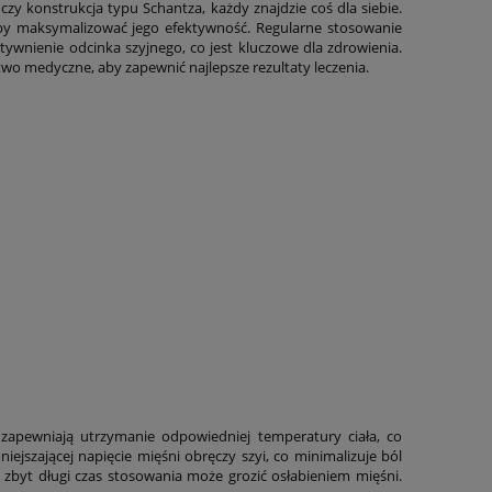
zy konstrukcja typu Schantza, każdy znajdzie coś dla siebie.
 aby maksymalizować jego efektywność. Regularne stosowanie
sztywnienie odcinka szyjnego, co jest kluczowe dla zdrowienia.
o medyczne, aby zapewnić najlepsze rezultaty leczenia.
z zapewniają utrzymanie odpowiedniej temperatury ciała, co
iejszającej napięcie mięśni obręczy szyi, co minimalizuje ból
ż zbyt długi czas stosowania może grozić osłabieniem mięśni.