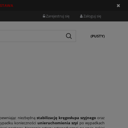
STAWA
Zarejestruj się
Zaloguj się
(PUSTY)
apewniając niezbędną
stabilizację kręgosłupa szyjnego
oraz
rzypadku konieczności
unieruchomienia szyi
po wypadkach
wej postawy. Noszenie ortezy ortopedycznej na szyję, takiej