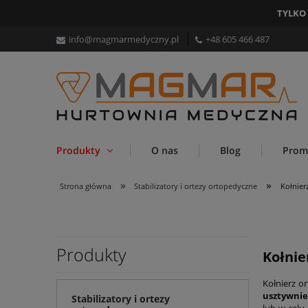
TYLKO
info@magmarmedyczny.pl
+48 605 466 487
Produkty
O nas
Blog
Prom
»
»
Strona główna
Stabilizatory i ortezy ortopedyczne
Kołnier
Produkty
Kołnie
Kołnierz o
usztywnie
Stabilizatory i ortezy
lub w celu