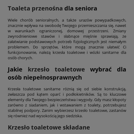
Toaleta przenośna
dla seniora
Wiele chorób senioralnych, a także urazów powypadkowych,
znacznie wpływa na swobodę Twojego przemieszczania się, nawet
w warunkach ograniczonej, domowej przestrzeni. Zmiany
zwyrodnieniowe stawów i słabnące mięśnie sprawiają, że
załatwianie podstawowych potrzeb fizjologicznych jest niemałym
problemem. Do sprzętów, które mogą znacznie ułatwić Ci
funkcjonowanie, należą krzesła toaletowe i wózki sanitarne dla
osób chorych.
Jakie
krzesło toaletowe
wybrać dla
osób niepełnosprawnych
Krzesła toaletowe sanitarne różnią się od siebie konstrukcją,
zwłaszcza pod kątem oparć i podłokietników. Są to kluczowe
elementy dla Twojego bezpieczeństwa i wygody. Gdy masz kłopoty
zarówno z siadaniem, jak i wstawaniem z toalety, potrzebujesz
stabilnej podpory. Zanim wybierzesz krzesło toaletowe, zastanów
się również nad wysokością jego siedziska.
Krzesło toaletowe składane