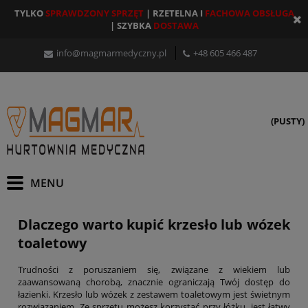
TYLKO
SPRAWDZONY SPRZĘT
| RZETELNA I
FACHOWA OBSŁUGA
| SZYBKA
DOSTAWA
info@magmarmedyczny.pl
+48 605 466 487
(PUSTY)
Dlaczego warto kupić krzesło lub wózek
toaletowy
Trudności z poruszaniem się, związane z wiekiem lub
zaawansowaną chorobą, znacznie ograniczają Twój dostęp do
łazienki. Krzesło lub wózek z zestawem toaletowym jest świetnym
rozwiązaniem. Ze sprzętu możesz korzystać przy łóżku, jest łatwy