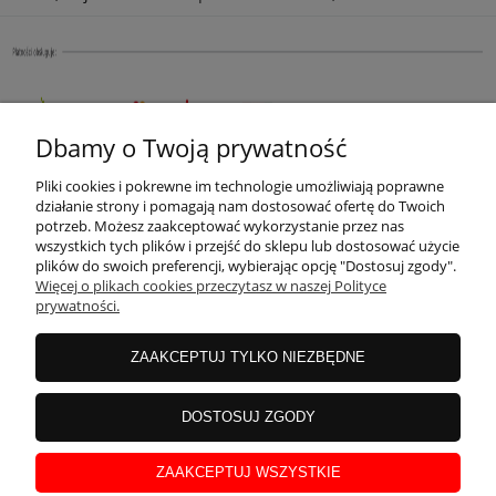
Dbamy o Twoją prywatność
Pliki cookies i pokrewne im technologie umożliwiają poprawne
działanie strony i pomagają nam dostosować ofertę do Twoich
potrzeb. Możesz zaakceptować wykorzystanie przez nas
wszystkich tych plików i przejść do sklepu lub dostosować użycie
plików do swoich preferencji, wybierając opcję "Dostosuj zgody".
Więcej o plikach cookies przeczytasz w naszej Polityce
prywatności.
ZAAKCEPTUJ TYLKO NIEZBĘDNE
DOSTOSUJ ZGODY
ZAAKCEPTUJ WSZYSTKIE
Rozliczenia transakcji kartą kredytową, e-przelewem i BLIK przeprowadzane