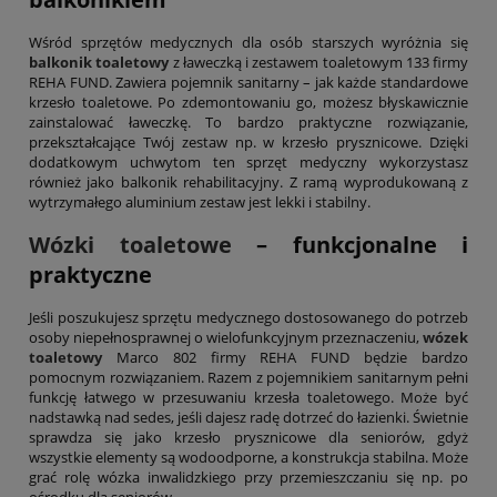
Wśród sprzętów medycznych dla osób starszych wyróżnia się
balkonik toaletowy
z ławeczką i zestawem toaletowym 133 firmy
REHA FUND. Zawiera pojemnik sanitarny – jak każde standardowe
krzesło toaletowe. Po zdemontowaniu go, możesz błyskawicznie
zainstalować ławeczkę. To bardzo praktyczne rozwiązanie,
przekształcające Twój zestaw np. w krzesło prysznicowe. Dzięki
dodatkowym uchwytom ten sprzęt medyczny wykorzystasz
również jako balkonik rehabilitacyjny. Z ramą wyprodukowaną z
wytrzymałego aluminium zestaw jest lekki i stabilny.
Wózki toaletowe
– funkcjonalne i
praktyczne
Jeśli poszukujesz sprzętu medycznego dostosowanego do potrzeb
osoby niepełnosprawnej o wielofunkcyjnym przeznaczeniu,
wózek
toaletowy
Marco 802 firmy REHA FUND będzie bardzo
pomocnym rozwiązaniem. Razem z pojemnikiem sanitarnym pełni
funkcję łatwego w przesuwaniu krzesła toaletowego. Może być
nadstawką nad sedes, jeśli dajesz radę dotrzeć do łazienki. Świetnie
sprawdza się jako krzesło prysznicowe dla seniorów, gdyż
wszystkie elementy są wodoodporne, a konstrukcja stabilna. Może
grać rolę wózka inwalidzkiego przy przemieszczaniu się np. po