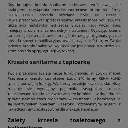
Gdy kupujesz krzesło sanitarne sedesowe, zwróć uwagę na
praktyczne rozwiązania.
Krzesło toaletowe
Bruno 801 firmy
REHA FUND posiada składane boki. Po złożeniu,
łatwiej przechowywać sprzęt sanitarny. Krzesło może być używane
także jako nadstawka nad sedes. Siadając nieco wyżej, masz
mniejszy problem z samodzielnym wstaniem. Używając krzesła
sanitarnego jako nadstawki, szczególnie uwzględnij gabaryty, jakie
posiada sprzęt rehabilitacyjny, oszacuj czy zmieści się w Twojej
łazience. Krzesło toaletowe wyposażone jest ponadto w siedzisko,
które posiada opcję regulacji wysokości.
Krzesło sanitarne
z tapicerką
Twoja przenośna toaleta może funkcjonować jak zwykły mebel.
Przenośne krzesło toaletowe
Louis 840 firmy REHA FUND
spełnia podwójną funkcję. Wystarczy, że zdejmiesz siedzisko. Niżej
znajduje się wyciągany pojemnik, zastępujący toaletę.
Tapicerowane krzesło zapewnia większy komfort – w dodatku nie
sprawia najmniejszych problemów w czyszczeniu. Charakteryzuje
się wytrzymałym oparciem i szeroko rozstawionymi nogami z
nakładkami antypoślizgowymi dla większej stabilności.
Zalety krzesła toaletowego z
balkonikiem