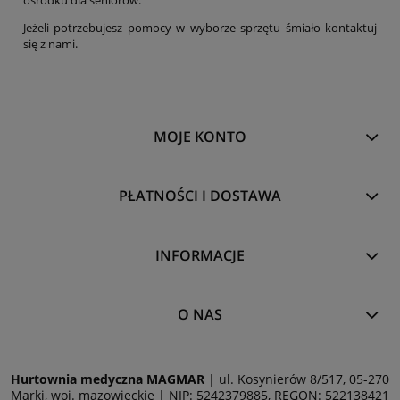
ośrodku dla seniorów.
Jeżeli potrzebujesz pomocy w wyborze sprzętu śmiało kontaktuj
się z nami.
MOJE KONTO
PŁATNOŚCI I DOSTAWA
INFORMACJE
O NAS
Hurtownia medyczna MAGMAR
| ul. Kosynierów 8/517, 05-270
Marki, woj. mazowieckie | NIP: 5242379885, REGON: 522138421