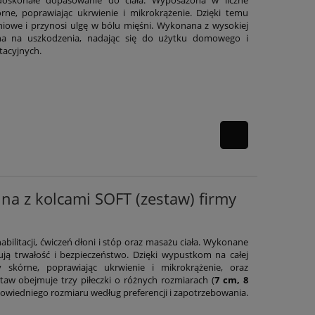
 doskonałe dopasowanie do ciała. Wyposażona w liczne
rne, poprawiając ukrwienie i mikrokrążenie. Dzięki temu
niowe i przynosi ulgę w bólu mięśni. Wykonana z wysokiej
orna na uszkodzenia, nadając się do użytku domowego i
tacyjnych.
yjna z kolcami SOFT (zestaw) firmy
abilitacji, ćwiczeń dłoni i stóp oraz masażu ciała. Wykonane
ują trwałość i bezpieczeństwo. Dzięki wypustkom na całej
y skórne, poprawiając ukrwienie i mikrokrążenie, oraz
taw obejmuje trzy piłeczki o różnych rozmiarach (
7 cm, 8
powiedniego rozmiaru według preferencji i zapotrzebowania.