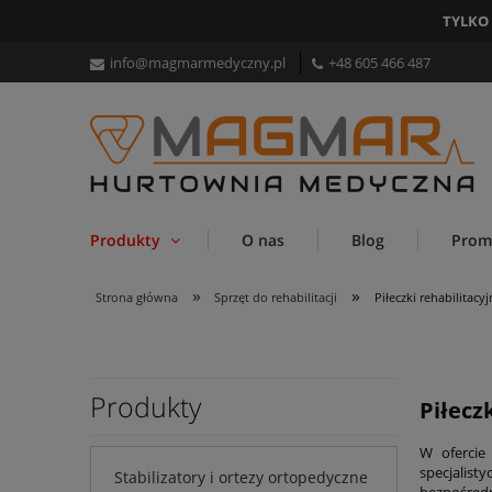
TYLKO
info@magmarmedyczny.pl
+48 605 466 487
Produkty
O nas
Blog
Prom
»
»
Strona główna
Sprzęt do rehabilitacji
Piłeczki rehabilitac
Produkty
Piłecz
W ofercie
specjalist
Stabilizatory i ortezy ortopedyczne
bezpośredn