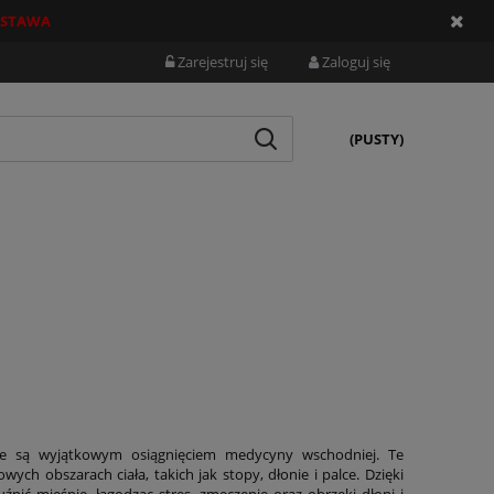
STAWA
Zarejestruj się
Zaloguj się
(PUSTY)
re są wyjątkowym osiągnięciem medycyny wschodniej. Te
h obszarach ciała, takich jak stopy, dłonie i palce. Dzięki
ić mięśnie, łagodząc stres, zmęczenie oraz obrzęki dłoni i