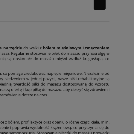
e narzędzie
do walki z
bólem mięśniowym
i
zmęczeniem
asaż. Regularne stosowanie piłek do masażu przynosi ulgę w
chnią są doskonałe do masażu mięśni wzdłuż kręgosłupa, co
ch, co pomaga zredukować napięcie mięśniowe. Niezależnie od
ny siedzeniem w jednej pozycji, nasze
piłki rehabilitacyjne
są
powiednią twardość piłki do masażu dostosowaną do wzrostu
aszą ofertę i kup piłkę do masażu, aby cieszyć się zdrowiem i
zamówienie dotrze na czas.
 z bólem, profilaktyce oraz dbaniu o różne części ciała, m.in.
czenie i poprawia wydolność krążeniową, co przyczynia się do
prawę samopoczucia. Stosowanie piłeczki do masażu prowadzi