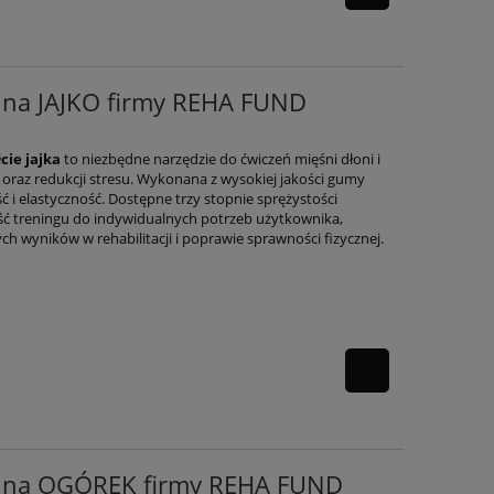
cyjna JAJKO firmy REHA FUND
cie jajka
to niezbędne narzędzie do ćwiczeń mięśni dłoni i
oraz redukcji stresu. Wykonana z wysokiej jakości gumy
 i elastyczność. Dostępne trzy stopnie sprężystości
ć treningu do indywidualnych potrzeb użytkownika,
h wyników w rehabilitacji i poprawie sprawności fizycznej.
acyjna OGÓREK firmy REHA FUND