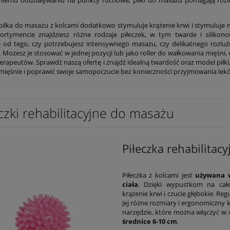
iłka do masażu z kolcami dodatkowo stymuluje krążenie krwi i stymuluje m
ortymencie znajdziesz różne rodzaje piłeczek, w tym twarde i siliko
e od tego, czy potrzebujesz intensywnego masażu, czy delikatnego rozluź
a. Możesz je stosować w jednej pozycji lub jako roller do wałkowania mięśni,
oterapeutów. Sprawdź naszą ofertę i znajdź idealną twardość oraz model pił
 mięśnie i poprawić swoje samopoczucie bez konieczności przyjmowania lek
czki rehabilitacyjne do masażu
Piłeczka rehabilita
Piłeczka z kolcami jest
używana w
ciała
. Dzięki wypustkom na całe
krążenie krwi i czucie głębokie. Re
Jej różne rozmiary i ergonomiczny k
narzędzie, które można włączyć w 
średnice 6-10 cm
.