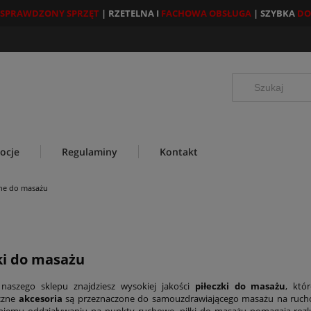
SPRAWDZONY SPRZĘT
| RZETELNA I
FACHOWA OBSŁUGA
| SZYBKA
DO
ocje
Regulaminy
Kontakt
yjne do masażu
ki do masażu
 naszego sklepu znajdziesz wysokiej jakości
piłeczki do masażu
, któ
yczne
akcesoria
są przeznaczone do samouzdrawiającego masażu na ruchowyc
iemu oddziaływaniu na punkty ruchowe, piłki do masażu pomagają rozluźn