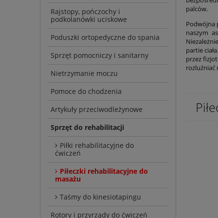
palców.
Rajstopy, pończochy i
podkolanówki uciskowe
Podwójna p
naszym as
Poduszki ortopedyczne do spania
Niezależni
partie ciał
Sprzęt pomocniczy i sanitarny
przez fizj
rozluźniać
Nietrzymanie moczu
Pomoce do chodzenia
Piłe
Artykuły przeciwodleżynowe
Sprzęt do rehabilitacji
Piłki rehabilitacyjne do
ćwiczeń
Piłeczki rehabilitacyjne do
masażu
Taśmy do kinesiotapingu
Rotory i przyrządy do ćwiczeń