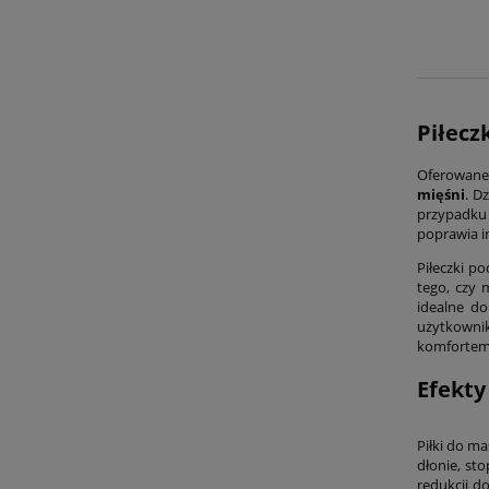
Piłecz
Oferowan
mięśni
. D
przypadku 
poprawia i
Piłeczki p
tego, czy 
idealne do
użytkownik
komfortem 
Efekty
Piłki do m
dłonie, st
redukcji d