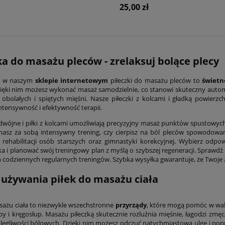
25,00 zł
ka do masażu pleców - zrelaksuj bolące plecy
e w naszym
sklepie internetowym
piłeczki do masażu pleców to
świetn
zięki nim możesz wykonać masaż samodzielnie, co stanowi skuteczny autom
obolałych i spiętych mięśni. Nasze piłeczki z kolcami i gładką powierz
ntensywność i efektywność terapii.
odwójne i piłki z kolcami umożliwiają precyzyjny masaż punktów spustowy
masz za sobą intensywny trening, czy cierpisz na ból pleców spowodowa
 rehabilitacji osób starszych oraz gimnastyki korekcyjnej. Wybierz od
a i planować swój treningowy plan z myślą o szybszej regeneracji. Sprawdź n
codziennych regularnych treningów. Szybka wysyłka gwarantuje, że Twoje 
 używania piłek do masażu ciała
asażu ciała to niezwykle wszechstronne
przyrządy
, które mogą pomóc w walce
opy i kręgosłup. Masażu piłeczką skutecznie rozluźnia mięśnie, łagodzi zmę
olegliwości bólowych. Dzięki nim możesz odczuć natychmiastową ulgę i po