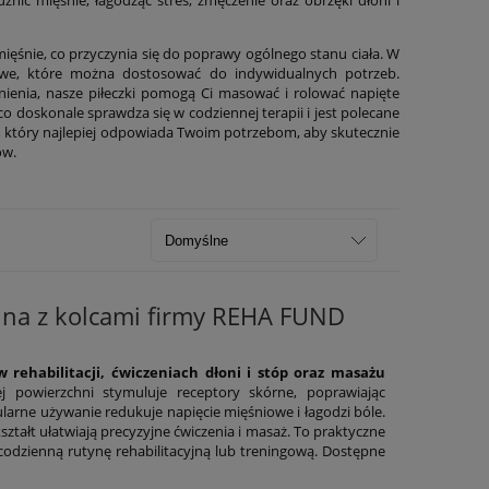
ięśnie, co przyczynia się do poprawy ogólnego stanu ciała. W
nowe, które można dostosować do indywidualnych potrzeb.
nienia, nasze piłeczki pomogą Ci masować i rolować napięte
 co doskonale sprawdza się w codziennej terapii i jest polecane
ki, który najlepiej odpowiada Twoim potrzebom, aby skutecznie
ów.
cyjna z kolcami firmy REHA FUND
 rehabilitacji, ćwiczeniach dłoni i stóp oraz masażu
j powierzchni stymuluje receptory skórne, poprawiając
gularne używanie redukuje napięcie mięśniowe i łagodzi bóle.
ształt ułatwiają precyzyjne ćwiczenia i masaż. To praktyczne
codzienną rutynę rehabilitacyjną lub treningową. Dostępne