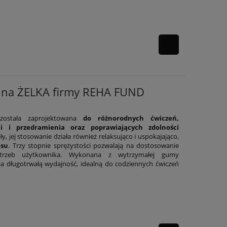
cyjna ŻELKA firmy REHA FUND
A została zaprojektowana
do różnorodnych ćwiczeń,
i i przedramienia oraz poprawiających zdolności
y, jej stosowanie działa również relaksująco i uspokajająco,
esu
. Trzy stopnie sprężystości pozwalają na dostosowanie
otrzeb użytkownika. Wykonana z wytrzymałej gumy
ia długotrwałą wydajność, idealną do codziennych ćwiczeń