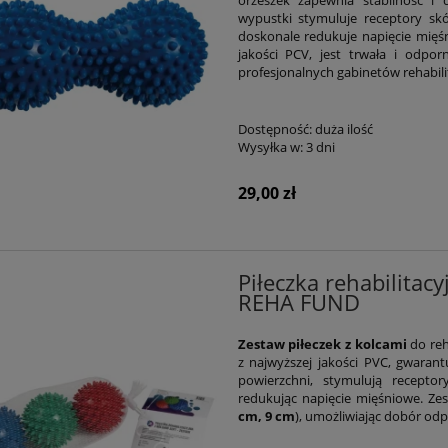
orzeszek zapewnia stabilność i
wypustki stymuluje receptory skó
doskonale redukuje napięcie mięś
jakości PCV, jest trwała i odp
profesjonalnych gabinetów rehabili
Dostępność:
duża ilość
Wysyłka w:
3 dni
29,00 zł
Piłeczka rehabilitac
REHA FUND
Zestaw piłeczek z kolcami
do reh
z najwyższej jakości PVC, gwarant
powierzchni, stymulują receptor
redukując napięcie mięśniowe. Zes
cm, 9 cm
), umożliwiając dobór od