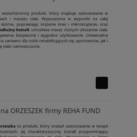
 wszechstronny produkt, który znajduje zastosowanie w
zeniach i masażu ciała. Wyposażona w wypustki na całej
 skórne, poprawiając krążenie krwi i mikrokrążenie, oraz
odłużny kształt
umożliwia masaż różnych obszarów ciała.
ewnia bezpieczne i wygodne użytkowanie. Uniwersalne
na zarówno dla osób rehabilitujących się, sportowców, jak i
 ciała i samopoczucie.
cyjna ORZESZEK firmy REHA FUND
orzeszka
to produkt, który znalazł zastosowanie w terapii
wiczeniach. Jej charakterystyczny kształt przypominający