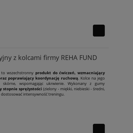
acyjny z kolcami firmy REHA FUND
mi to wszechstronny
produkt do ćwiczeń, wzmacniający
 oraz poprawiający koordynację ruchową
. Kolce na jego
ry skórne, wspomagając ukrwienie. Wykonany z gumy
y stopnie sprężystości
(zielony - miękki, niebieski - średni,
 dostosować intensywność treningu.