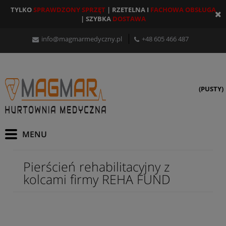
TYLKO
SPRAWDZONY SPRZĘT
| RZETELNA I
FACHOWA OBSŁUGA
| SZYBKA
DOSTAWA
info@magmarmedyczny.pl
+48 605 466 487
(PUSTY)
Pierścień rehabilitacyjny z
kolcami firmy REHA FUND