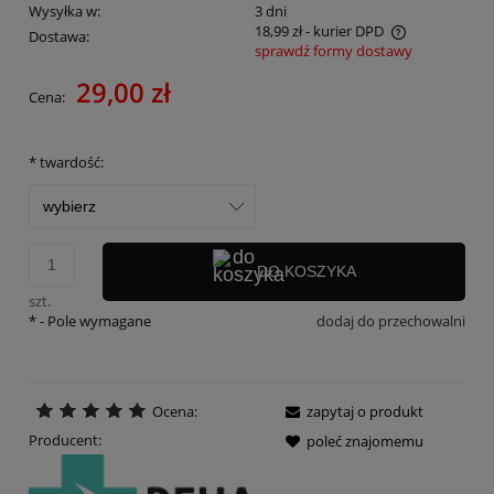
Wysyłka w:
3 dni
18,99 zł
- kurier DPD
Dostawa:
sprawdź formy dostawy
Cena nie zawiera ewentualnych kosztów płatności
29,00 zł
Cena:
*
twardość:
DO KOSZYKA
szt.
*
- Pole wymagane
dodaj do przechowalni
Ocena:
zapytaj o produkt
Producent:
poleć znajomemu