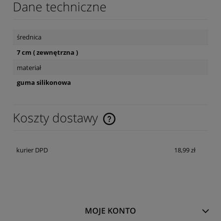
Dane techniczne
średnica
7 cm ( zewnętrzna )
materiał
guma silikonowa
Koszty dostawy
Cena nie zawiera ewentualnych kosztów płatności
kurier DPD
18,99 zł
MOJE KONTO