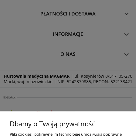
PŁATNOŚCI I DOSTAWA
INFORMACJE
O NAS
Hurtownia medyczna MAGMAR
| ul. Kosynierów 8/517, 05-270
Marki, woj. mazowieckie | NIP: 5242379885, REGON: 522138421
Dbamy o Twoją prywatność
Pliki cookies i pokrewne im technologie umożliwiają poprawne