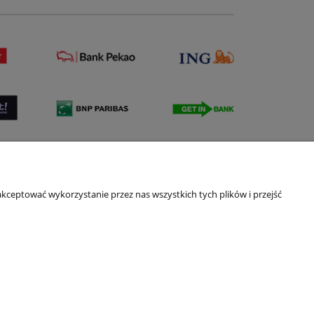
kceptować wykorzystanie przez nas wszystkich tych plików i przejść
su Przelewy24 (PayPro S.A.)