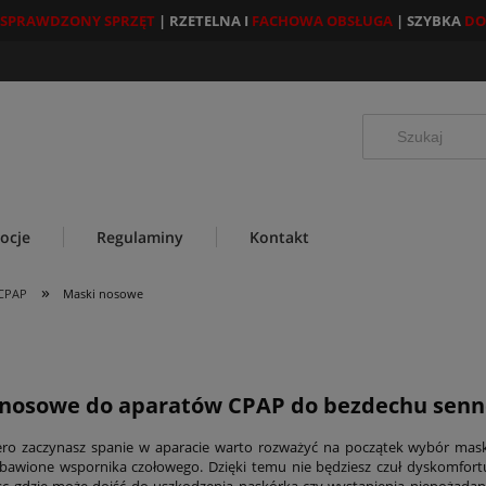
SPRAWDZONY SPRZĘT
| RZETELNA I
FACHOWA OBSŁUGA
| SZYBKA
DO
ocje
Regulaminy
Kontakt
»
 CPAP
Maski nosowe
 nosowe do aparatów CPAP do bezdechu sen
iero zaczynasz spanie w aparacie warto rozważyć na początek wybór ma
bawione wspornika czołowego. Dzięki temu nie będziesz czuł dyskomfort
sc gdzie może dojść do uszkodzenia naskórka czy wystąpienia niepożądany