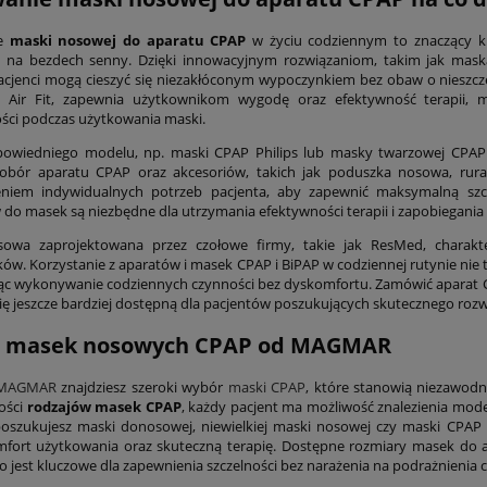
ie
maski nosowej do aparatu CPAP
w życiu codziennym to znaczący k
ch na bezdech senny. Dzięki innowacyjnym rozwiązaniom, takim jak mas
cjenci mogą cieszyć się niezakłóconym wypoczynkiem bez obaw o nieszcz
 Air Fit, zapewnia użytkownikom wygodę oraz efektywność terapii, min
ości podczas użytkowania maski.
owiedniego modelu, np. maski CPAP Philips lub masky twarzowej CPAP m
 Dobór aparatu CPAP oraz akcesoriów, takich jak poduszka nosowa, rur
eniem indywidualnych potrzeb pacjenta, aby zapewnić maksymalną szc
 do masek są niezbędne dla utrzymania efektywności terapii i zapobiegania 
owa zaprojektowana przez czołowe firmy, takie jak ResMed, charakt
ów. Korzystanie z aparatów i masek CPAP i BiPAP w codziennej rutynie nie t
ąc wykonywanie codziennych czynności bez dyskomfortu. Zamówić aparat C
pię jeszcze bardziej dostępną dla pacjentów poszukujących skutecznego roz
a masek nosowych CPAP od MAGMAR
MAGMAR
znajdziesz szeroki wybór
maski CPAP
, które stanowią niezawodn
ości
rodzajów masek CPAP
, każdy pacjent ma możliwość znalezienia mod
poszukujesz maski donosowej, niewielkiej maski nosowej czy maski CPAP
fort użytkowania oraz skuteczną terapię. Dostępne rozmiary masek do ap
co jest kluczowe dla zapewnienia szczelności bez narażenia na podrażnienia 