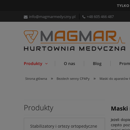
TYLKO
info@magmarmedyczny.pl
+48 605 466 487
Produkty
O nas
Blog
Prom
»
»
Strona główna
Bezdech senny CPAPy
Maski do aparatów
Produkty
Maski
Jeżeli dop
często poz
Stabilizatory i ortezy ortopedyczne
mniej miej