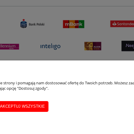
nie strony i pomagają nam dostosować ofertę do Twoich potrzeb. Możesz zaa
jąc opcję "Dostosuj zgody".
AKCEPTUJ WSZYSTKIE
tą kredytową, e-przelewem i BLIK przeprowadzane są za pośrednictwem serwi