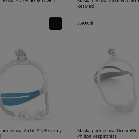
nosowa YN-03 firmy Yuwell
Maska nosowa AirFit N20 firm
ResMed
ł
359,00 zł
podnosowa AirFit™ N30i firmy
Maska podnosowa DreamWear
d
Philips Respironics