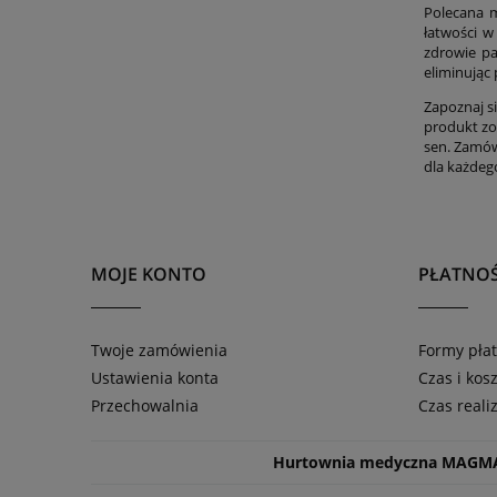
Polecana 
łatwości w
zdrowie pa
eliminując
Zapoznaj s
produkt zo
sen. Zamówi
dla każdeg
MOJE KONTO
PŁATNOŚ
Twoje zamówienia
Formy płat
Ustawienia konta
Czas i kos
Przechowalnia
Czas reali
Hurtownia medyczna MAGM