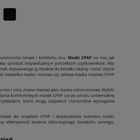
kuteczności terapii i komfortu snu.
Maski CPAP
na nos, jak
y, aby sprostać indywidualnym potrzebom użytkowników. Aby
łt, dopasowując ją idealnie do kształtu twarzy i nosa. Użycie
 że niewielka maska nosowa czy żelowa maska nosowa CPAP
a nos i usta, znane również jako maska ustno-nosowa. Wybór
iadania komfortowych masek CPAP czy po prostu uniwersalnej
rzykładami, które mogą zaspokoić różnorodne wymagania
masek do urządzeń CPAP i dopasowania rozmiaru maski.
zy efektywność leczenia obturacyjnego bezdechu sennego,
zień