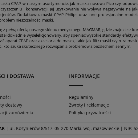
maska CPAP w naszym asortymencie, jak maska nosowa Pico czy odpowied
 czyszczeniu i konserwacji. Jej użytkowanie nie wpływa negatywnie na ja
cjentów. Dodatkowo, maski CPAP Philips oraz inne profesjonalne model
 problem nieszczelności maski.
ię z pełną ofertą naszego sklepu medycznego MAGMAR, gdzie znajdziesz
stał dokładnie wyselekcjonowany, aby spełniać wysokie standardy efektyw
ć aparat CPAP oraz akcesoria do masek, takie jak filtr maski czy rura mask
o, kto szuka skutecznego rozwiązania problemów z bezdechem sennym.
CI I DOSTAWA
INFORMACJE
ności
Regulaminy
zty dostawy
Zwroty i reklamacje
zacji zamówienia
Polityka prywatności
AR
| ul. Kosynierów 8/517, 05-270 Marki, woj. mazowieckie | NIP: