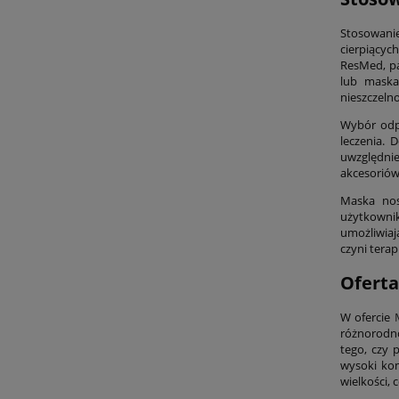
Stosowan
cierpiący
ResMed, pa
lub maska
nieszczeln
Wybór odp
leczenia.
uwzględni
akcesoriów
Maska nos
użytkownik
umożliwiaj
czyni tera
Ofert
W ofercie
różnorodn
tego, czy 
wysoki kom
wielkości, 