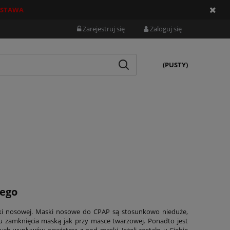
STAWA
Zarejestruj się
Zaloguj się
(PUSTY)
nego
ski nosowej. Maski nosowe do CPAP są stosunkowo nieduże,
u zamknięcia maską jak przy masce twarzowej. Ponadto jest
ch wypływów powietrza z pod maski. Jeżeli zostało u Ciebie