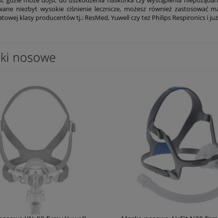
wane niezbyt wysokie ciśnienie lecznicze, możesz również zastosowa
atowej klasy producentów tj.: ResMed, Yuwell czy też Philips Respironics i już
ki nosowe