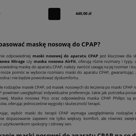
ł
449,00 zł
opasować maskę nosową do CPAP?
ie odpowiedniej
maski nosowej do aparatu CPAP
jest kluczowe dla s
sowa Mirage
czy
maska nosowa AirFit
, oferują różne rozmiary i typ
owiednią maskę do aparatu CPAP, należy zwrócić uwagę na jej rozmiar i kszta
 może pomóc w wyborze rozmiaru maski do aparatu CPAP, gwarantując,
odna i nie będzie powodować dyskomfortu.
iele rodzajów masek CPAP, od masek nosowych do leczenia po maski CPAP n
 powinien uwzględniać indywidualne preferencje, takie jak potrzeba pos
owej. Maska nosowa Pico oraz odpowiednia maska CPAP Philips są p
ów, oferując jednocześnie wygodę i skuteczność terapii.
jąc, wybór maski do terapii CPAP wymaga uwzględnienia rodzajów 
ie dopasowanie zapewni nie tylko większy komfort, ale również zwięks
c użytkownikom spokojny i zdrowy sen.
anie maski nosowej do aparatu CPAP na co d