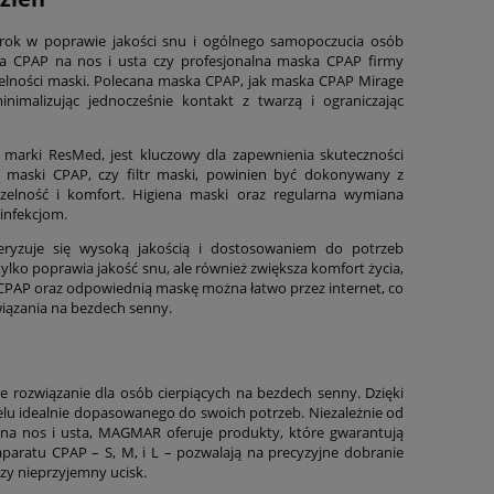
rok w poprawie jakości snu i ogólnego samopoczucia osób
ka CPAP na nos i usta czy profesjonalna maska CPAP firmy
elności maski. Polecana maska CPAP, jak maska CPAP Mirage
imalizując jednocześnie kontakt z twarzą i ograniczając
arki ResMed, jest kluczowy dla zapewnienia skuteczności
a maski CPAP, czy filtr maski, powinien być dokonywany z
zelność i komfort. Higiena maski oraz regularna wymiana
infekcjom.
eryzuje się wysoką jakością i dostosowaniem do potrzeb
ylko poprawia jakość snu, ale również zwiększa komfort życia,
PAP oraz odpowiednią maskę można łatwo przez internet, co
wiązania na bezdech senny.
e rozwiązanie dla osób cierpiących na bezdech senny. Dzięki
elu idealnie dopasowanego do swoich potrzeb. Niezależnie od
 na nos i usta, MAGMAR oferuje produkty, które gwarantują
aratu CPAP – S, M, i L – pozwalają na precyzyjne dobranie
czy nieprzyjemny ucisk.