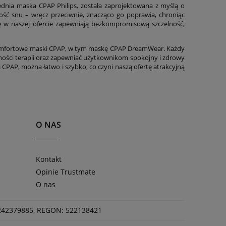
nia maska CPAP Philips, została zaprojektowana z myślą o
kość snu – wręcz przeciwnie, znacząco go poprawia, chroniąc
e w naszej ofercie zapewniają bezkompromisową szczelność,
 komfortowe maski CPAP, w tym maskę CPAP DreamWear. Każdy
ności terapii oraz zapewniać użytkownikom spokojny i zdrowy
i CPAP, można łatwo i szybko, co czyni naszą ofertę atrakcyjną
O NAS
Kontakt
Opinie Trustmate
O nas
 5242379885, REGON: 522138421