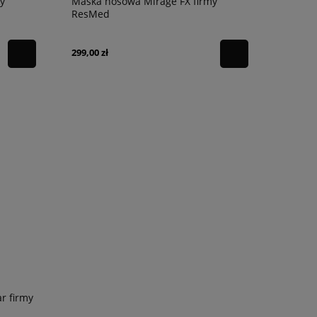
y
Maska nosowa Mirage FX firmy
ResMed
299,00 zł
 firmy