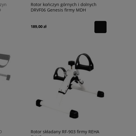
czyn
Rotor kończyn górnych i dolnych
D
DRVF06 Genesis firmy MDH
189,00 zł
D
Rotor składany RF-903 firmy REHA