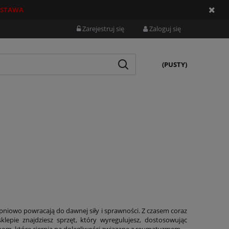
STAWA
Zarejestruj się
Zaloguj się
(PUSTY)
opniowo powracają do dawnej siły i sprawności. Z czasem coraz
ie znajdziesz sprzęt, który wyregulujesz, dostosowując
bom, które cierpią na dolegliwości związane z reumatyzmem.