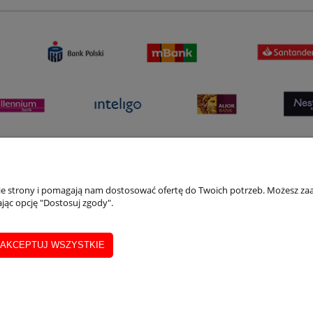
nie strony i pomagają nam dostosować ofertę do Twoich potrzeb. Możesz zaa
jąc opcję "Dostosuj zgody".
AKCEPTUJ WSZYSTKIE
tą kredytową, e-przelewem i BLIK przeprowadzane są za pośrednictwem serwi