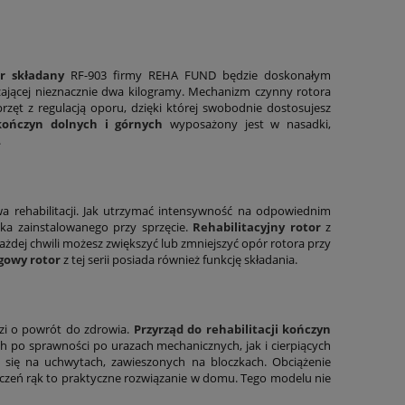
or składany
RF-903 firmy REHA FUND będzie doskonałym
zającej nieznacznie dwa kilogramy. Mechanizm czynny rotora
rzęt z regulacją oporu, dzięki której swobodnie dostosujesz
 kończyn dolnych i górnych
wyposażony jest w nasadki,
.
 rehabilitacji. Jak utrzymać intensywność na odpowiednim
ika zainstalowanego przy sprzęcie.
Rehabilitacyjny rotor
z
dej chwili możesz zwiększyć lub zmniejszyć opór rotora przy
gowy rotor
z tej serii posiada również funkcję składania.
dzi o powrót do zdrowia.
Przyrząd do rehabilitacji kończyn
 po sprawności po urazach mechanicznych, jak i cierpiących
się na uchwytach, zawieszonych na bloczkach. Obciążenie
iczeń rąk to praktyczne rozwiązanie w domu. Tego modelu nie