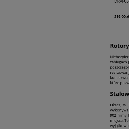
DRVF06
219,00 z
Rotor
Niebezpiec
zabiegach 
poszczegó
realizowan
konsekwenc
które pozw
Stalow
Okres, w 
wykonywane
902 firmy 
miejsca. T
wyjątkowo 