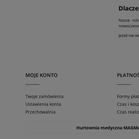
Dlacze
Nasze roto
nowoczesny
Jeżeli nie 
MOJE KONTO
PŁATNOŚ
Twoje zamówienia
Formy płat
Ustawienia konta
Czas i kos
Przechowalnia
Czas reali
Hurtownia medyczna MAGM