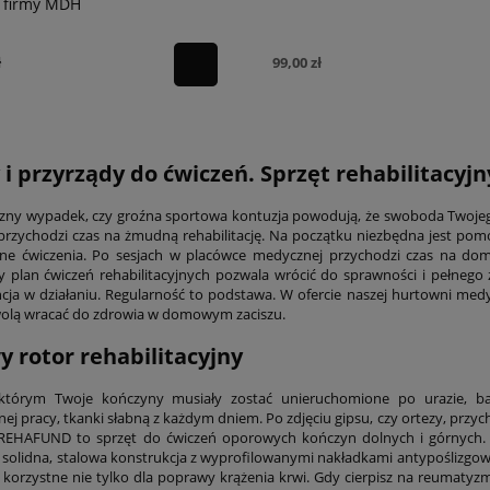
 firmy MDH
ł
99,00 zł
y
i przyrządy do ćwiczeń.
Sprzęt rehabilitacyjn
zny wypadek, czy groźna sportowa kontuzja powodują, że swoboda Twoje
przychodzi czas na żmudną rehabilitację. Na początku niezbędna jest pomo
lne ćwiczenia. Po sesjach w placówce medycznej przychodzi czas na do
y plan ćwiczeń rehabilitacyjnych pozwala wrócić do sprawności i pełneg
ja w działaniu. Regularność to podstawa. W ofercie naszej hurtowni medyc
olą wracać do zdrowia w domowym zaciszu.
y rotor rehabilitacyjny
którym Twoje kończyny musiały zostać unieruchomione po urazie, bar
j pracy, tkanki słabną z każdym dniem. Po zdjęciu gipsu, czy ortezy, przy
REHAFUND to sprzęt do ćwiczeń oporowych kończyn dolnych i górnych. F
o solidna, stalowa konstrukcja z wyprofilowanymi nakładkami antypoślizgow
korzystne nie tylko dla poprawy krążenia krwi. Gdy cierpisz na reumatyzm