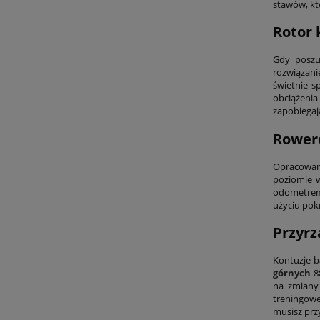
stawów, kt
Rotor 
Gdy poszu
rozwiązani
świetnie s
obciążeni
zapobiegaj
Rowere
Opracowan
poziomie w
odometrem 
użyciu pok
Przyr
Kontuzje b
górnych
88
na zmiany
treningowe
musisz przy