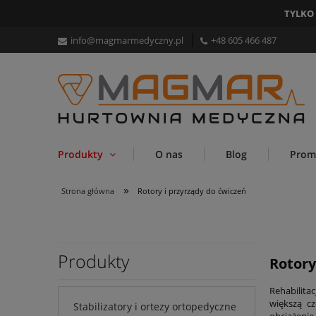
TYLKO
info@magmarmedyczny.pl
+48 605 466 487
Produkty
O nas
Blog
Prom
»
Strona główna
Rotory i przyrządy do ćwiczeń
Produkty
Rotory
Rehabilita
większą c
Stabilizatory i ortezy ortopedyczne
obciążenie