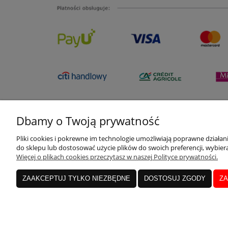
Dbamy o Twoją prywatność
Pliki cookies i pokrewne im technologie umożliwiają poprawne działa
do sklepu lub dostosować użycie plików do swoich preferencji, wybiera
Więcej o plikach cookies przeczytasz w naszej Polityce prywatności.
ZAAKCEPTUJ TYLKO NIEZBĘDNE
DOSTOSUJ ZGODY
ZA
Rozliczenia transakcji kar