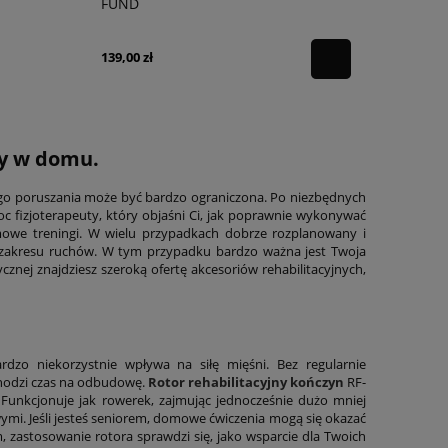
FUND
139,00 zł
y
w domu.
go poruszania może być bardzo ograniczona. Po niezbędnych
c fizjoterapeuty, który objaśni Ci, jak poprawnie wykonywać
mowe treningi. W wielu przypadkach dobrze rozplanowany i
o zakresu ruchów. W tym przypadku bardzo ważna jest Twoja
znej znajdziesz szeroką ofertę akcesoriów rehabilitacyjnych,
dzo niekorzystnie wpływa na siłę mięśni. Bez regularnie
chodzi czas na odbudowę.
Rotor rehabilitacyjny kończyn
RF-
unkcjonuje jak rowerek, zajmując jednocześnie dużo mniej
ymi. Jeśli jesteś seniorem, domowe ćwiczenia mogą się okazać
, zastosowanie rotora sprawdzi się, jako wsparcie dla Twoich