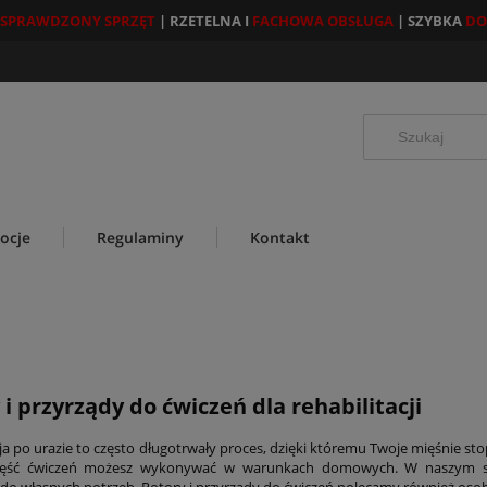
SPRAWDZONY SPRZĘT
| RZETELNA I
FACHOWA OBSŁUGA
| SZYBKA
DO
ocje
Regulaminy
Kontakt
 i przyrządy do ćwiczeń dla rehabilitacji
cja po urazie to często długotrwały proces, dzięki któremu Twoje mięśnie st
zęść ćwiczeń możesz wykonywać w warunkach domowych. W naszym sklep
 do własnych potrzeb. Rotory i przyrządy do ćwiczeń polecamy również oso