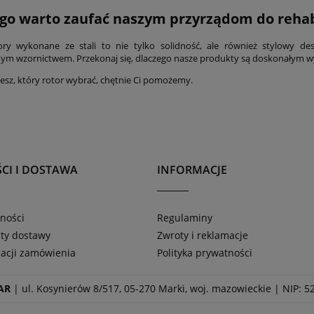
go warto zaufać naszym przyrządom do rehabi
ry wykonane ze stali to nie tylko solidność, ale również stylowy des
m wzornictwem. Przekonaj się, dlaczego nasze produkty są doskonałym wybo
wiesz, który rotor wybrać, chętnie Ci pomożemy.
CI I DOSTAWA
INFORMACJE
ności
Regulaminy
zty dostawy
Zwroty i reklamacje
zacji zamówienia
Polityka prywatności
AR
| ul. Kosynierów 8/517, 05-270 Marki, woj. mazowieckie | NIP: