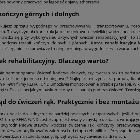
óre powinny pracować, by łagodzić objawy schorzenia.
kończyn górnych
i dolnych
kujesz sprzętu wygodnego w przechowywaniu i transportowaniu,
rot
em. To wytrzymała konstrukcja o stosunkowo niewielkiej wadze, przekrac
prawdzi się przy wykonywaniu aktywnych ćwiczeń rehabilitacyjnych. To sp
a podczas terapii kończyn dolnych i górnych.
Rotor rehabilitacyjny
ące ślizganiu, co sprawia, że trening przebiega w wygodniejszych warunkach
k rehabilitacyjny. Dlaczego warto?
ie harmonogramu ćwiczeń kończyn dolnych, czy ćwiczeń rąk to podstawa
 określonej jednostce treningowej? Najlepiej mierzyć ją za pomocą liczn
RF-901 firmy REHA FUND umożliwia monitorowanie przebiegu terapii. W każ
rętła. Dzięki specjalnym paskom stopy nie spadają podczas ćwiczeń.
Trenin
ząd do
ćwiczeń rąk
. Praktycznie i bez montażu
arku należą do jednych z najbardziej bolesnych i długotrwałych, jeśli cho
1 firmy REHA FUND został zaprojektowany z myślą o osobach, wracających
 zwyrodnieniowe stawów. Podczas ćwiczenia rąk, kończyny przeciwważą 
 możesz zmodyfikować w zależności od etapu rehabilitacji. Przyrząd do ćw
twierdzać na stałe do ściany. Sprzęt wystarczy zawiesić na drzwiach.