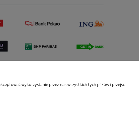
kceptować wykorzystanie przez nas wszystkich tych plików i przejść
su Przelewy24 (PayPro S.A.)