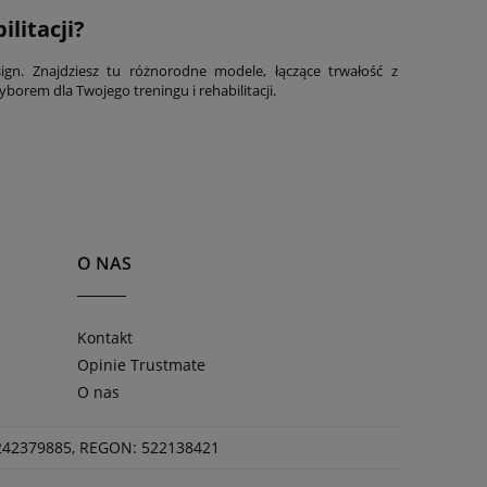
litacji?
ign. Znajdziesz tu różnorodne modele, łączące trwałość z
rem dla Twojego treningu i rehabilitacji.
O NAS
Kontakt
Opinie Trustmate
O nas
 5242379885, REGON: 522138421