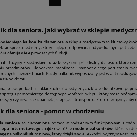
ik dla seniora. Jaki wybrać w sklepie medyc
powiedniego
balkonika
dla seniora w sklepie medycznym to kluczowy kro
wybrać sprzęt medyczny, który najlepiej odpowiada indywidualnym potrzebom 
tóre oferują wiele przydatnych funkcji.
habilitacyjny z siedziskiem oraz koszykiem jest idealny dla osób, które 
iu przedmiotów. Dla większej stabilności i samodzielnego poruszania, wa
a różnych nawierzchniach. Każdy balkonik wyposażony jest w antypoślizgo
ie się po domu.
naj o podpórkach i nakładkach ortopedycznych, które dodatkowo popraw
 sprzętu pomocniczego dostępnego w ofercie sklepu, który może być spra
roczący czy inwalidzki, pamiętaj o opcjach transportu, które oferujemy, a
k dla seniora - pomoc w chodzeniu
la seniora
to nieoceniona pomoc w codziennym funkcjonowaniu osób, 
klepu internetowego
znajdziesz różne
modele balkoników
, które są d
agę na balkonik aluminiowy, który dzięki swojej lekkości i wytrzymałości za