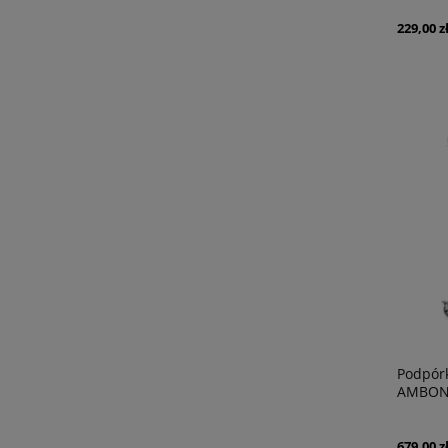
229,00 z
Podpórk
AMBON
679,00 z