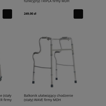
funkcyjny) TRIPLA firmy MDH
249,00 zł
e (stały
Balkonik ułatwiający chodzenie
R firmy
(stały) WAVE firmy MDH