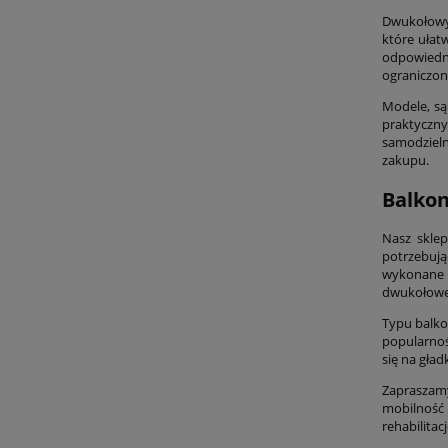
Dwukołowy
które ułatw
odpowiedni
ograniczon
Modele, s
praktyczn
samodzieln
zakupu.
Balkon
Nasz skle
potrzebują
wykonane 
dwukołowe,
Typu balko
popularnoś
się na gład
Zapraszamy
mobilność 
rehabilitac