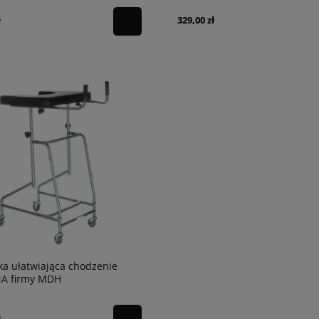
ł
329,00 zł
a ułatwiająca chodzenie
A firmy MDH
ł