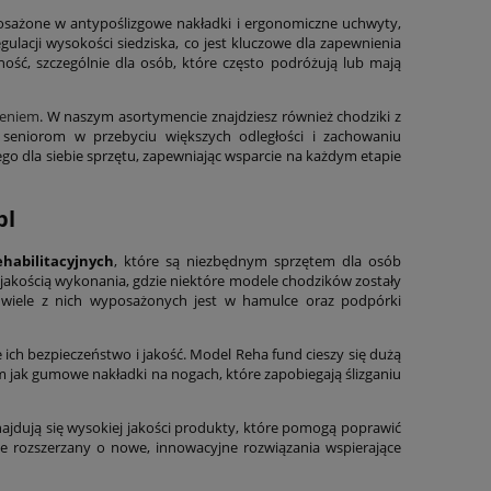
sażone w antypoślizgowe nakładki i ergonomiczne uchwyty,
egulacji wysokości siedziska, co jest kluczowe dla zapewnienia
ść, szczególnie dla osób, które często podróżują lub mają
zeniem
. W naszym asortymencie znajdziesz również chodziki z
seniorom w przebyciu większych odległości i zachowaniu
 dla siebie sprzętu, zapewniając wsparcie na każdym etapie
pl
habilitacyjnych
, które są niezbędnym sprzętem dla osób
 jakością wykonania, gdzie niektóre modele chodzików zostały
 wiele z nich wyposażonych jest w hamulce oraz podpórki
ich bezpieczeństwo i jakość. Model Reha fund cieszy się dużą
im jak gumowe nakładki na nogach, które zapobiegają ślizganiu
ajdują się wysokiej jakości produkty, które pomogą poprawić
le rozszerzany o nowe, innowacyjne rozwiązania wspierające