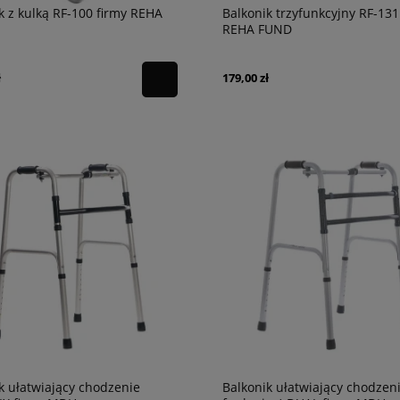
k z kulką RF-100 firmy REHA
Balkonik trzyfunkcyjny RF-131
REHA FUND
ł
179,00 zł
k ułatwiający chodzenie
Balkonik ułatwiający chodzeni