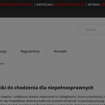
SPRAWDZONY SPRZĘT
| RZETELNA I
FACHOWA OBSŁUGA
| SZYBKA
DO
ocje
Regulaminy
Kontakt
enia
iki do chodzenia dla niepełnosprawnych
 stawów i osłabiona tkanka mięśniowa to dolegliwości, które przychodzą 
m się. Prawidłowo dobrany balkonik pozwoli utrzymać Ci pionową pozycję 
sklep modeli, znajdziesz balkoniki lekkie i wytrzymałe. Polecane również podc