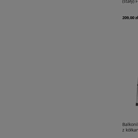
(stały)
209,00 z
Balkoni
z kółk