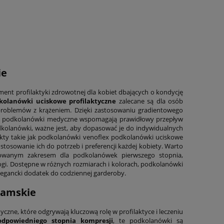
ie
ent profilaktyki zdrowotnej dla kobiet dbających o kondycję
kolanówki uciskowe profilaktyczne
zalecane są dla osób
 problemów z krążeniem. Dzięki zastosowaniu gradientowego
lana, podkolanówki medyczne wspomagają prawidłowy przepływ
dkolanówki, ważne jest, aby dopasować je do indywidualnych
kty takie jak podkolanówki venoflex podkolanówki uciskowe
tosowanie ich do potrzeb i preferencji każdej kobiety. Warto
dowanym zakresem dla podkolanówek pierwszego stopnia,
gi. Dostępne w różnych rozmiarach i kolorach, podkolanówki
elegancki dodatek do codziennej garderoby.
damskie
zne, które odgrywają kluczową rolę w profilaktyce i leczeniu
odpowiedniego stopnia kompresji
, te podkolanówki są