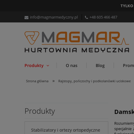
TYLKO
info@magmarmedyczny.pl
+48 605 466 487
Produkty
O nas
Blog
Prom
»
Strona główna
Rajstopy, pończochy i podkolanówki uciskowe
Produkty
Damsk
Rozumiemy,
specjalnie
Stabilizatory i ortezy ortopedyczne
funkcjonal