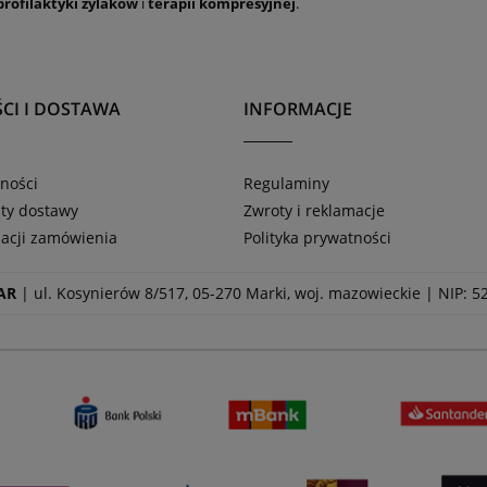
profilaktyki żylaków
i
terapii kompresyjnej
.
CI I DOSTAWA
INFORMACJE
ności
Regulaminy
zty dostawy
Zwroty i reklamacje
zacji zamówienia
Polityka prywatności
AR
| ul. Kosynierów 8/517, 05-270 Marki, woj. mazowieckie | NIP: