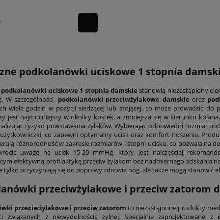
NE
ł
ne podkolanówki uciskowe 1 stopnia damsk
podkolanówki uciskowe 1 stopnia damskie
stanowią niezastąpiony elem
. W szczególności,
podkolanówki przeciwżylakowe damskie
oraz
pod
ch wiele godzin w pozycji siedzącej lub stojącej, co może prowadzić do
óry jest najmocniejszy w okolicy kostek, a zmniejsza się w kierunku ko
malizując ryzyko powstawania żylaków. Wybierając odpowiedni rozmiar po
żytkowniczki, co zapewni optymalny ucisk oraz komfort noszenia. Produ
erują różnorodność w zakresie rozmiarów i stopni ucisku, co pozwala na dos
wrócić uwagę na ucisk 15-20 mmHg, który jest najczęściej rekomen
cym efektywną profilaktykę przeciw żylakom bez nadmiernego ściskania no
e tylko przyczyniają się do poprawy zdrowia nóg, ale także mogą stanowić 
anówki przeciwżylakowe i przeciw zatorom 
wki przeciwżylakowe i przeciw zatorom
to niezastąpione produkty medyc
ści związanych z niewydolnością żylnej. Specjalnie zaprojektowane z