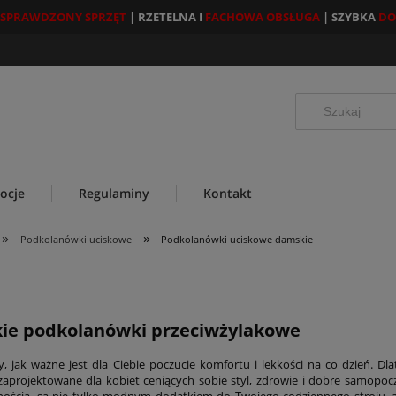
SPRAWDZONY SPRZĘT
| RZETELNA I
FACHOWA OBSŁUGA
| SZYBKA
DO
ocje
Regulaminy
Kontakt
»
»
Podkolanówki uciskowe
Podkolanówki uciskowe damskie
ie podkolanówki przeciwżylakowe
 jak ważne jest dla Ciebie poczucie komfortu i lekkości na co dzień. 
 zaprojektowane dla kobiet ceniących sobie styl, zdrowie i dobre samopoc
nością, są nie tylko modnym dodatkiem do Twojego codziennego stroju, a