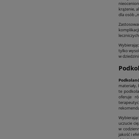
nieocenion
krążenie, 
dla osób „n
Zastosowan
komplikacj
leczniczych
Wybierając
tylko wyso
w dziedzini
Podko
Podkolan
materiały,
te podkola
oferuje r
terapeutyc
rekomendac
Wybierają
uczucie ci
w codzien
jakość i e