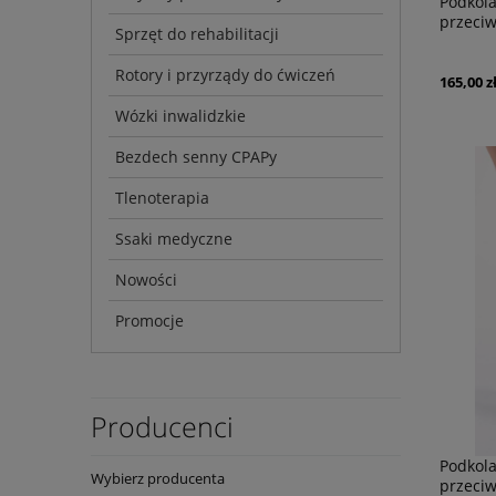
Podkol
przeciw
Sprzęt do rehabilitacji
firmy 
Rotory i przyrządy do ćwiczeń
165,00 z
Wózki inwalidzkie
Bezdech senny CPAPy
Tlenoterapia
Ssaki medyczne
Nowości
Promocje
Producenci
Podkol
Wybierz producenta
przeciw