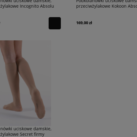
anówki uciskowe damskie,
Podkolanówki uciskowe damsk
żylakowe Incognito Absolu
przeciwżylakowe Kokoon Abs
THUASNE
firmy THUASNE
ł
169,00 zł
anówki uciskowe damskie,
żylakowe Secret firmy