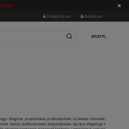
STAWA
Zarejestruj się
Zaloguj się
(PUSTY)
Dlatego Magmar przedstawia podkolanówki uciskowe damskie,
zucie. Nasze podkolanówki antyżylakowe, łączące elegancję z
le również pomagają poprawić krążenie i zmniejszyć uczucie