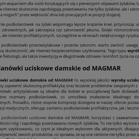
ym wsparciem dla osób borykających się z pierwszymi objawami żylaków, taki
ale również skutecznie zapobiegają powstawaniu nie tylko żylaków, ale i za
a nogach” przez większość dnia lub pracujących w pozycji stojącej.
ie podkolanówek na żylaki wspomaga lepsze krążenie krwi, przynosząc 
i zdrowotnych, jak zakrzepica czy zatorowość płucna. Dzięki różnorodnoś
, ale również profilaktycznych, szczególnie w okresach zwiększonego ryzyka,
 podkolanówki przeciwżylakowe i przeciw zatorom, warto zwrócić uwagę
ką skuteczność, ale również bezpieczeństwo użytkowania. Tego typu
wyró
e flebologii, ale także inwestycją w długotrwałe zdrowie i komfort życia na co
lanówki uciskowe damskie od MAGMAR
ówki uciskowe damskie od
MAGMAR
to wysokiej jakości
wyroby ucisk
 by zapewnić skuteczną profilaktykę oraz leczenie problemów związanych z
nówki antyżylakowe są idealne dla kobiet w początkowej fazie doświad
óżne rozmiary podkolanówek, co umożliwia znalezienie idealnego d
znych. Ponadto, różne stopnie kompresji dostępne w naszej ofercie pozw
ji medycznych, oferując zarówno podkolanówki profilaktyczne, jak i leczni
c
podkolanówki uciskowe
damskie od MAGMAR, korzystasz z zaawansowanej
ężkości nóg i zapobiega powstawaniu nowych żylaków. To nie tylko wysoce 
nym użytkowaniu, co czyni je idealnym wyborem dla aktywnych, dbając
fektywność swoich produktów, co sprawia, że są one cenione nie tylko prze