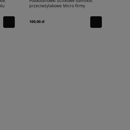
ie,
Podkolanówki uciskowe damskie,
olu
przeciwżylakowe Micro firmy
THUASNE
169,00 zł