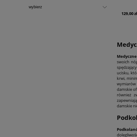
THUAS
129,00 z
Medycz
Medyczne 
swoich nóg
spędzający
ucisku, kt
krwi, mini
wymiarów u
damskie of
również z
zapewniają
damskie ni
Podkol
Podkolanó
dolegliwo