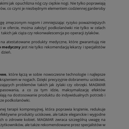
mi jak opuchlizna nóg czy ciężkie nogi. Nie tylko poprawiają
torów, co czyni je niezbędnym elementem codziennej garderoby
ulgę zmęczonym nogom i zmniejszając ryzyko poważniejszych
ci w ofercie, można założyć podkolanówki nie tylko w celach
 takich jak ciąża czy rekonwalescencja po operacji żylaków.
 na atestatowane produkty medyczne, które gwarantują nie
b medyczny
jest nie tylko rekomendacją lekarzy i specjalistów
 dzień.
owe
, które łączą w sobie nowoczesne technologie i najlepsze
 krążeniem w nogach. Dzięki precyzyjnie dobranemu uciskowi,
czających problemów takich jak żylaki czy obrzęki. MAGMAR
opasowania, a co za tym idzie, maksymalizację efektów
alają na dostosowanie produktu do indywidualnych potrzeb i
cze podkolanówki.
 terapii kompresyjnej, która poprawia krążenie, redukuje
efektywne produkty uciskowe, ale także eleganckie i wygodne
ych o zdrowie kobiet. MAGMAR zwraca szczególną uwagę na
z użytkowników, ale także rekomendowane przez specjalistów w