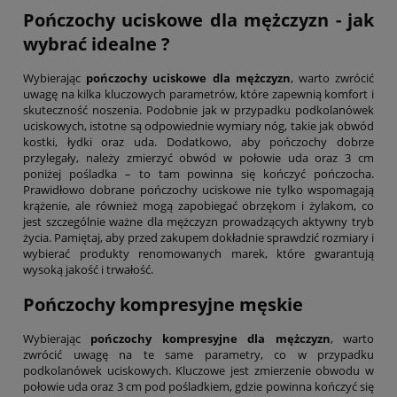
Pończochy uciskowe dla mężczyzn - jak
wybrać idealne ?
Wybierając
pończochy uciskowe dla mężczyzn
, warto zwrócić
uwagę na kilka kluczowych parametrów, które zapewnią komfort i
skuteczność noszenia. Podobnie jak w przypadku podkolanówek
uciskowych, istotne są odpowiednie wymiary nóg, takie jak obwód
kostki, łydki oraz uda. Dodatkowo, aby pończochy dobrze
przylegały, należy zmierzyć obwód w połowie uda oraz 3 cm
poniżej pośladka – to tam powinna się kończyć pończocha.
Prawidłowo dobrane pończochy uciskowe nie tylko wspomagają
krążenie, ale również mogą zapobiegać obrzękom i żylakom, co
jest szczególnie ważne dla mężczyzn prowadzących aktywny tryb
życia. Pamiętaj, aby przed zakupem dokładnie sprawdzić rozmiary i
wybierać produkty renomowanych marek, które gwarantują
wysoką jakość i trwałość.
Pończochy kompresyjne męskie
Wybierając
pończochy kompresyjne dla mężczyzn
, warto
zwrócić uwagę na te same parametry, co w przypadku
podkolanówek uciskowych. Kluczowe jest zmierzenie obwodu w
połowie uda oraz 3 cm pod pośladkiem, gdzie powinna kończyć się