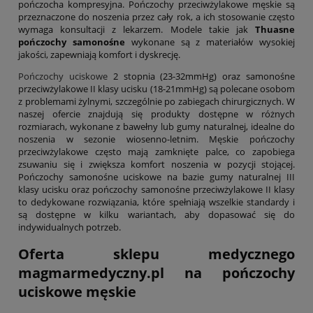
pończocha kompresyjna. Pończochy przeciwżylakowe męskie są
przeznaczone do noszenia przez cały rok, a ich stosowanie często
wymaga konsultacji z lekarzem. Modele takie jak
Thuasne
pończochy samonośne
wykonane są z materiałów wysokiej
jakości, zapewniają komfort i dyskrecję.
Pończochy uciskowe
2 stopnia (23-32mmHg) oraz samonośne
przeciwżylakowe II klasy ucisku (18-21mmHg) są polecane osobom
z problemami żylnymi, szczególnie po zabiegach chirurgicznych. W
naszej ofercie znajdują się produkty dostępne w różnych
rozmiarach, wykonane z bawełny lub gumy naturalnej, idealne do
noszenia w sezonie wiosenno-letnim. Męskie pończochy
przeciwżylakowe często mają zamknięte palce, co zapobiega
zsuwaniu się i zwiększa komfort noszenia w pozycji stojącej.
Pończochy samonośne uciskowe na bazie gumy naturalnej III
klasy ucisku oraz pończochy samonośne przeciwżylakowe II klasy
to dedykowane rozwiązania, które spełniają wszelkie standardy i
są dostępne w kilku wariantach, aby dopasować się do
indywidualnych potrzeb.
Oferta sklepu medycznego
magmarmedyczny.pl na pończochy
uciskowe męskie