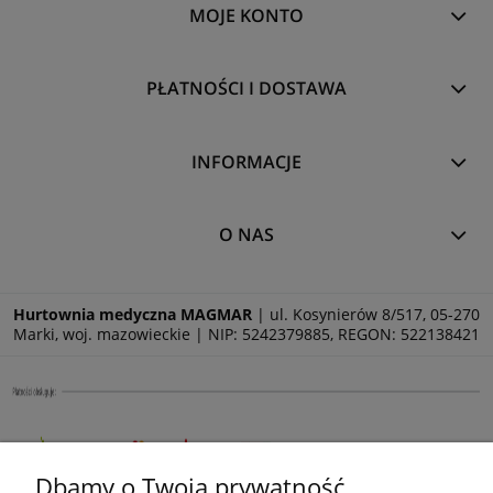
MOJE KONTO
PŁATNOŚCI I DOSTAWA
INFORMACJE
O NAS
Hurtownia medyczna MAGMAR
| ul. Kosynierów 8/517, 05-270
Marki, woj. mazowieckie | NIP: 5242379885, REGON: 522138421
Dbamy o Twoją prywatność