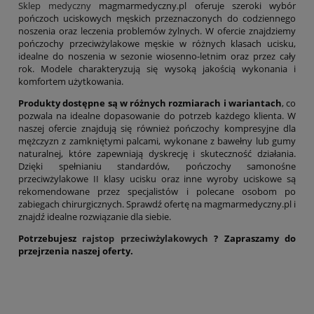
Sklep medyczny
magmarmedyczny.pl oferuje szeroki wybór
pończoch uciskowych męskich przeznaczonych do codziennego
noszenia oraz leczenia problemów żylnych. W ofercie znajdziemy
pończochy przeciwżylakowe męskie w różnych klasach ucisku,
idealne do noszenia w sezonie wiosenno-letnim oraz przez cały
rok. Modele charakteryzują się wysoką jakością wykonania i
komfortem użytkowania.
Produkty dostępne są w różnych rozmiarach i wariantach
, co
pozwala na idealne dopasowanie do potrzeb każdego klienta. W
naszej ofercie znajdują się również pończochy kompresyjne dla
mężczyzn z zamkniętymi palcami, wykonane z bawełny lub gumy
naturalnej, które zapewniają dyskrecję i skuteczność działania.
Dzięki spełnianiu standardów, pończochy samonośne
przeciwżylakowe II klasy ucisku oraz inne wyroby uciskowe są
rekomendowane przez specjalistów i polecane osobom po
zabiegach chirurgicznych. Sprawdź ofertę na magmarmedyczny.pl i
znajdź idealne rozwiązanie dla siebie.
Potrzebujesz
rajstop przeciwżylakowych
? Zapraszamy do
przejrzenia naszej oferty.