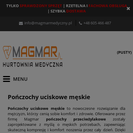
TYLKO
SPRAWDZONY SPRZĘT
| RZETELNA I
FACHOWA OBSŁUGA
| SZYBKA
DOSTAWA
info@magmarmedyczny.pl
+48 605 466 487
(PUSTY)
Pończochy uciskowe męskie
Pończochy uciskowe męskie
to nowoczesne rozwiązanie dla
mężczyzn, którzy cenią sobie komfort i zdrowie. Oferowane przez
firmę Magmar
pończochy przeciwżylakowe
zostały
zaprojektowane z myślą o męskich potrzebach, zapewniając
skuteczną kompresję i komfort noszenia przez cały dzień. Dzięki