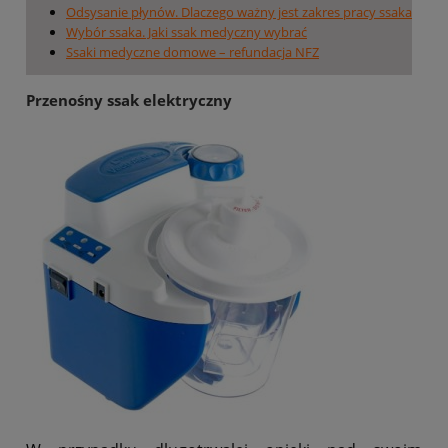
Odsysanie płynów. Dlaczego ważny jest zakres pracy ssaka
Wybór ssaka. Jaki ssak medyczny wybrać
Ssaki medyczne domowe – refundacja NFZ
Przenośny
ssak elektryczny