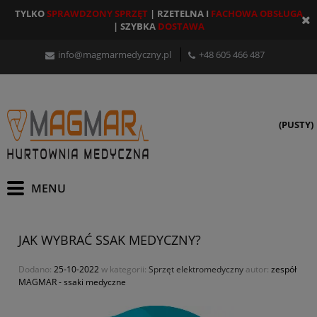
TYLKO
SPRAWDZONY SPRZĘT
| RZETELNA I
FACHOWA OBSŁUGA
| SZYBKA
DOSTAWA
info@magmarmedyczny.pl
+48 605 466 487
(PUSTY)
JAK WYBRAĆ SSAK MEDYCZNY?
Dodano:
25-10-2022
w kategorii:
Sprzęt elektromedyczny
autor:
zespół
MAGMAR - ssaki medyczne