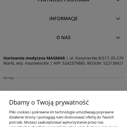
INFORMACJE
O NAS
Hurtownia medyczna MAGMAR
| ul. Kosynierów 8/517, 05-270
Marki, woj. mazowieckie | NIP: 5242379885, REGON: 522138421
Dbamy o Twoją prywatność
Pliki cookies i pokrewne im technologie umożliwiają poprawne
działanie strony i pomagają nam dostosować ofertę do Twoich
potrzeb. Możesz zaakceptować wykorzystanie przez nas