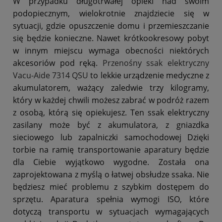
W przypadku długotrwałej opieki nad swoim
podopiecznym, wielokrotnie znajdziecie się w
sytuacji, gdzie opuszczenie domu i przemieszczanie
się będzie konieczne. Nawet krótkookresowy pobyt
w innym miejscu wymaga obecności niektórych
akcesoriów pod ręką.
Przenośny ssak elektryczny
Vacu-Aide 7314 QSU
to lekkie urządzenie medyczne z
akumulatorem, ważący zaledwie trzy kilogramy,
który w każdej chwili możesz zabrać w podróż razem
z osobą, którą się opiekujesz. Ten ssak elektryczny
zasilany może być z akumulatora, z gniazdka
sieciowego lub zapalniczki samochodowej Dzięki
torbie na ramię transportowanie aparatury będzie
dla Ciebie wyjątkowo wygodne. Została ona
zaprojektowana z myślą o łatwej obsłudze ssaka. Nie
będziesz mieć problemu z szybkim dostępem do
sprzętu. Aparatura spełnia wymogi ISO, które
dotyczą transportu w sytuacjach wymagających