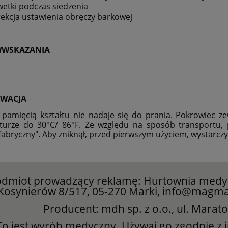
wetki podczas siedzenia
ekcja ustawienia obręczy barkowej
WWSKAZANIA
WACJA
 pamięcią kształtu nie nadaje się do prania. Pokrowiec 
turze do 30°C/ 86°F. Ze względu na sposób transportu,
fabryczny". Aby zniknął, przed pierwszym użyciem, wystarcz
dmiot prowadzący reklamę: Hurtownia med
Kosynierów 8/517, 05-270 Marki, info@magma
Producent: mdh sp. z o.o., ul. Marat
To jest wyrób medyczny. Używaj go zgodnie z i