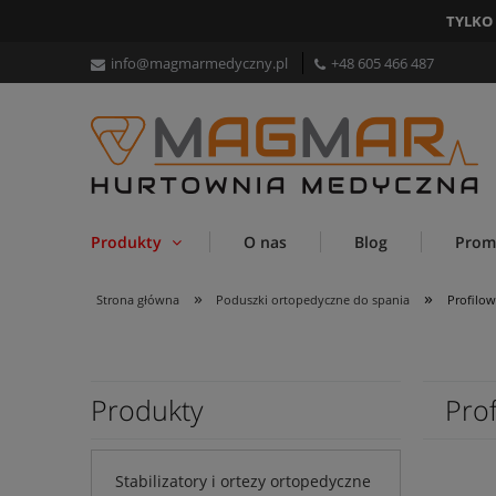
TYLKO
info@magmarmedyczny.pl
+48 605 466 487
Produkty
O nas
Blog
Prom
»
»
Strona główna
Poduszki ortopedyczne do spania
Profilo
Produkty
Pro
Stabilizatory i ortezy ortopedyczne