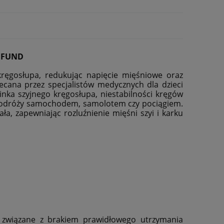
A FUND
kręgosłupa, redukując napięcie mięśniowe oraz
ecana przez specjalistów medycznych dla dzieci
inka szyjnego kręgosłupa, niestabilności kręgów
 podróży samochodem, samolotem czy pociągiem.
ła, zapewniając rozluźnienie mięśni szyi i karku
e związane z brakiem prawidłowego utrzymania