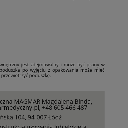
zewnętrzny jest zdejmowalny i może być prany w
 poduszka po wyjęciu z opakowania może mieć
y przewietrzyć poduszkę.
yczna MAGMAR Magdalena Binda,
rmedyczny.pl, +48 605 466 487
ońska 104, 94-007 Łódź
nstrukcją używania lub etykietą.