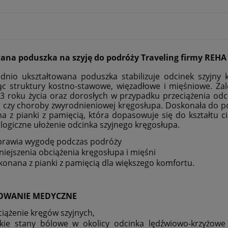
wana poduszka na szyję do podróży Traveling firmy REH
nio ukształtowana poduszka stabilizuje odcinek szyjny 
ąc struktury kostno-stawowe, więzadłowe i mięśniowe. Zal
3 roku życia oraz dorosłych w przypadku przeciążenia odc
, czy choroby zwyrodnieniowej kręgosłupa. Doskonała do
 z pianki z pamięcią, która dopasowuje się do kształtu cia
jologiczne ułożenie odcinka szyjnego kręgosłupa.
rawia wygodę podczas podróży
iejszenia obciążenia kręgosłupa i mięśni
onana z pianki z pamięcią dla większego komfortu.
OWANIE MEDYCZNE
iążenie kręgów szyjnych,
kie stany bólowe w okolicy odcinka lędźwiowo-krzyżow