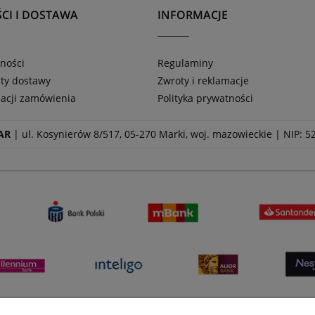
CI I DOSTAWA
INFORMACJE
ności
Regulaminy
zty dostawy
Zwroty i reklamacje
zacji zamówienia
Polityka prywatności
AR
| ul. Kosynierów 8/517, 05-270 Marki, woj. mazowieckie | NIP: