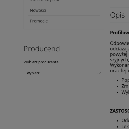
Nowości
Opis
Promocje
Profilo
Odpowied
Producenci
odciążaj
powyżej 
szyjnych
Wybierz producenta
Wykonana
oraz fiz
Pop
Zmn
Wyk
ZASTOS
Odc
Lek