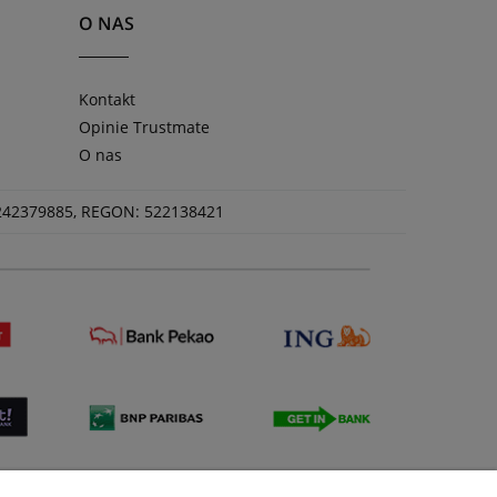
O NAS
Kontakt
Opinie Trustmate
O nas
 5242379885, REGON: 522138421