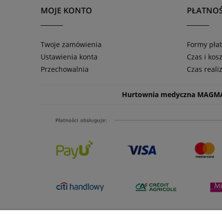
MOJE KONTO
PŁATNOŚ
Twoje zamówienia
Formy płat
Ustawienia konta
Czas i kos
Przechowalnia
Czas reali
Hurtownia medyczna MAGM