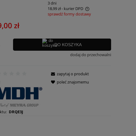
:
3 dni
18,99 zł
- kurier DPD
sprawdź formy dostawy
Cena nie zawiera ewentualnych kosztów
,00 zł
płatności
.
DO KOSZYKA
dodaj do przechowalni
zapytaj o produkt
:
poleć znajomemu
ktu:
DRQE3J