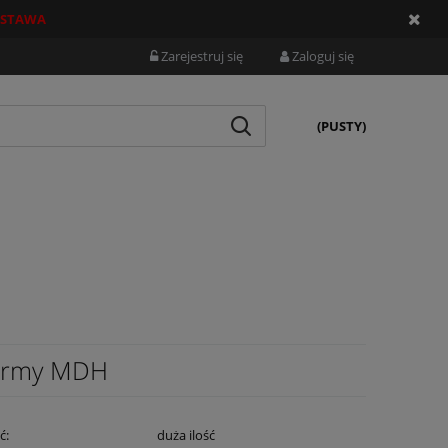
STAWA
Zarejestruj się
Zaloguj się
(PUSTY)
firmy MDH
ć:
duża ilość