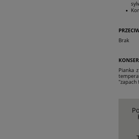
syl
Kor
PRZECI
Brak
KONSER
Pianka z
tempera
"zapach 
Po