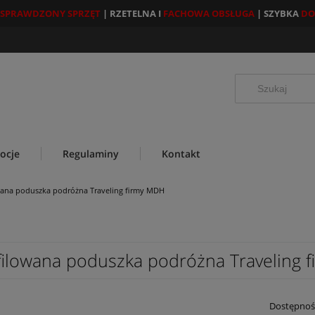
SPRAWDZONY SPRZĘT
| RZETELNA I
FACHOWA OBSŁUGA
| SZYBKA
DO
ocje
Regulaminy
Kontakt
wana poduszka podróżna Traveling firmy MDH
filowana poduszka podróżna Traveling 
Dostępnoś