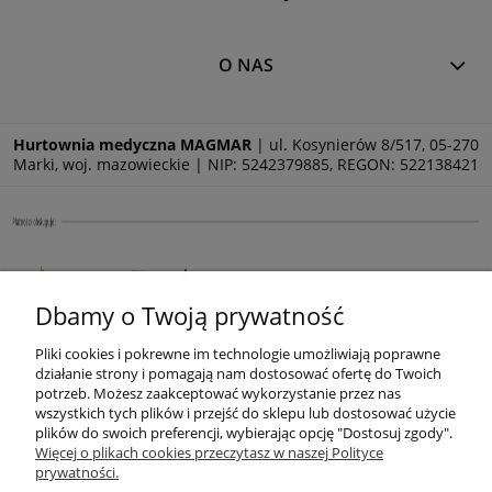
O NAS
Hurtownia medyczna MAGMAR
| ul. Kosynierów 8/517, 05-270
Marki, woj. mazowieckie | NIP: 5242379885, REGON: 522138421
Dbamy o Twoją prywatność
Pliki cookies i pokrewne im technologie umożliwiają poprawne
działanie strony i pomagają nam dostosować ofertę do Twoich
potrzeb. Możesz zaakceptować wykorzystanie przez nas
wszystkich tych plików i przejść do sklepu lub dostosować użycie
plików do swoich preferencji, wybierając opcję "Dostosuj zgody".
Więcej o plikach cookies przeczytasz w naszej Polityce
prywatności.