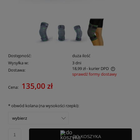
Dostępność:
duża ilość
Wysyłka w:
3 dni
18,99 zł
- kurier DPD
Dostawa:
sprawdź formy dostawy
Cena nie zawiera ewentualnych kosztów płatności
135,00 zł
Cena:
*
obwód kolana (na wysokości rzepki):
DO KOSZYKA