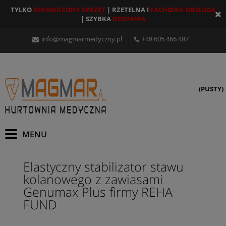
TYLKO
SPRAWDZONY SPRZĘT
| RZETELNA I
FACHOWA OBSŁUGA
| SZYBKA
DOSTAWA
info@magmarmedyczny.pl
+48 605 466 487
(PUSTY)
Elastyczny stabilizator stawu
kolanowego z zawiasami
Genumax Plus firmy REHA
FUND