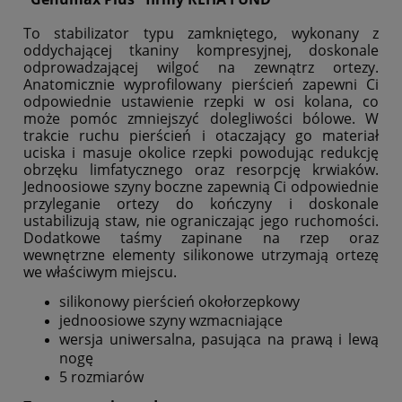
To stabilizator typu zamkniętego, wykonany z
oddychającej tkaniny kompresyjnej, doskonale
odprowadzającej wilgoć na zewnątrz ortezy.
Anatomicznie wyprofilowany pierścień zapewni Ci
odpowiednie ustawienie rzepki w osi kolana, co
może pomóc zmniejszyć dolegliwości bólowe. W
trakcie ruchu pierścień i otaczający go materiał
uciska i masuje okolice rzepki powodując redukcję
obrzęku limfatycznego oraz resorpcję krwiaków.
Jednoosiowe szyny boczne zapewnią Ci odpowiednie
przyleganie ortezy do kończyny i doskonale
ustabilizują staw, nie ograniczając jego ruchomości.
Dodatkowe taśmy zapinane na rzep oraz
wewnętrzne elementy silikonowe utrzymają ortezę
we właściwym miejscu.
silikonowy pierścień okołorzepkowy
jednoosiowe szyny wzmacniające
wersja uniwersalna, pasująca na prawą i lewą
nogę
5 rozmiarów