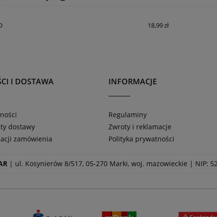
Cena nie zawiera ewentualnych kosztów
D
18,99 zł
płatności
CI I DOSTAWA
INFORMACJE
ności
Regulaminy
zty dostawy
Zwroty i reklamacje
zacji zamówienia
Polityka prywatności
AR
| ul. Kosynierów 8/517, 05-270 Marki, woj. mazowieckie | NIP: