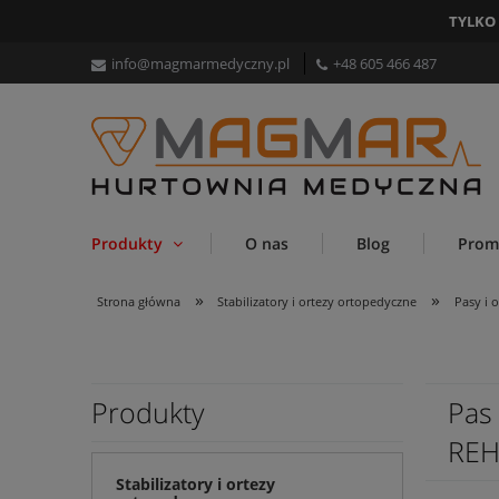
TYLKO
info@magmarmedyczny.pl
+48 605 466 487
Produkty
O nas
Blog
Prom
»
»
Strona główna
Stabilizatory i ortezy ortopedyczne
Pasy i 
Produkty
Pas
REH
Stabilizatory i ortezy