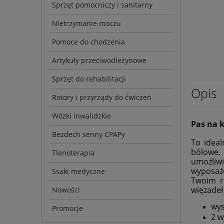
Sprzęt pomocniczy i sanitarny
Nietrzymanie moczu
Pomoce do chodzenia
Artykuły przeciwodleżynowe
Sprzęt do rehabilitacji
Opis
Rotory i przyrządy do ćwiczeń
Wózki inwalidzkie
Pas na 
Bezdech senny CPAPy
To ideal
bólowe.
Tlenoterapia
umożliwi
wyposażo
Ssaki medyczne
Twoim r
więzadeł
Nowości
wys
Promocje
2 w