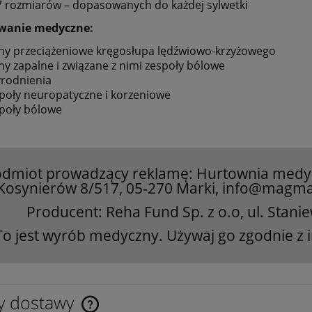
7 rozmiarów – dopasowanych do każdej sylwetki
wanie medyczne:
ny przeciążeniowe kręgosłupa lędźwiowo-krzyżowego
ny zapalne i związane z nimi zespoły bólowe
rodnienia
poły neuropatyczne i korzeniowe
poły bólowe
dmiot prowadzący reklamę: Hurtownia med
Kosynierów 8/517, 05-270 Marki, info@magma
Producent: Reha Fund Sp. z o.o, ul. Stan
To jest wyrób medyczny. Używaj go zgodnie z i
y dostawy