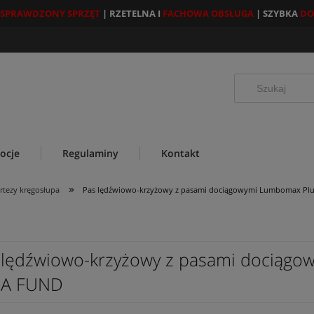
SPRAWDZONY SPRZĘT
| RZETELNA I
FACHOWA OBSŁUGA
| SZYBKA
DO
ocje
Regulaminy
Kontakt
»
ortezy kręgosłupa
Pas lędźwiowo-krzyżowy z pasami dociągowymi Lumbomax Plu
 lędźwiowo-krzyżowy z pasami dociągo
A FUND