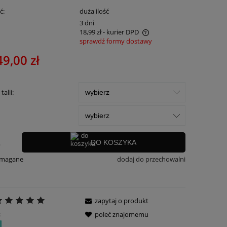
ć:
duża ilość
:
3 dni
18,99 zł
- kurier DPD
sprawdź formy dostawy
Cena nie zawiera ewentualnych kosztów
49,00 zł
płatności
alii:
.
DO KOSZYKA
ymagane
dodaj do przechowalni
zapytaj o produkt
:
poleć znajomemu