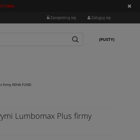
STAWA
Zarejestruj się
Zaloguj się
(PUSTY)
s firmy REHA FUND
wymi Lumbomax Plus firmy