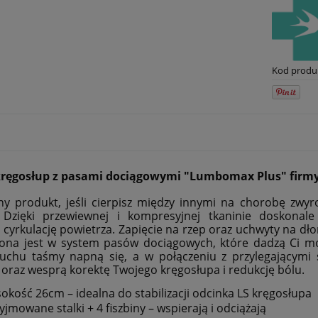
Kod produ
kręgosłup z pasami dociągowymi "Lumbomax Plus" fir
ny produkt, jeśli cierpisz między innymi na chorobę zwyr
 Dzięki przewiewnej i kompresyjnej tkaninie doskonal
 cyrkulację powietrza. Zapięcie na rzep oraz uchwyty na dło
na jest w system pasów dociągowych, które dadzą Ci możl
uchu taśmy napną się, a w połączeniu z przylegającymi 
 oraz wesprą korektę Twojego kręgosłupa i redukcję bólu.
okość 26cm – idealna do stabilizacji odcinka LS kręgosłupa
yjmowane stalki + 4 fiszbiny – wspierają i odciążają