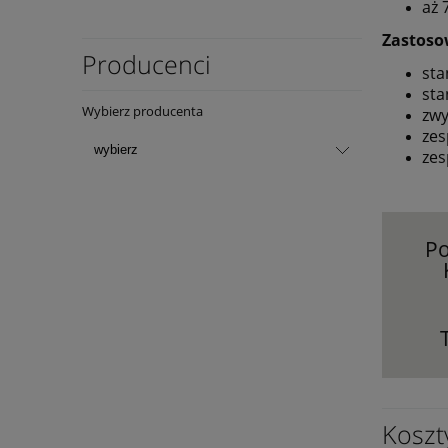
aż 
Zastoso
Producenci
sta
sta
Wybierz producenta
zwy
zes
zes
Po
Koszt