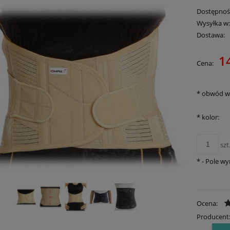
Dostępnoś
Wysyłka w
Dostawa:
1
Cena:
*
obwód w t
*
kolor:
szt
*
- Pole w
Ocena:
Producent